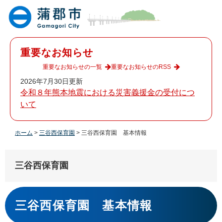
ペ
メ
ー
ニ
ジ
ュ
の
ー
先
を
重要なお知らせ
頭
飛
で
ば
重要なお知らせの一覧
重要なお知らせのRSS
す
し
2026年7月30日更新
。
て
令和８年熊本地震における災害義援金の受付につ
本
いて
文
へ
ホーム
>
三谷西保育園
>
三谷西保育園 基本情報
三谷西保育園
本
文
三谷西保育園 基本情報