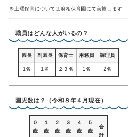
※土曜保育については府相保育園にて実施します
職員はどんな人がいるの？
園長
副園長
保育士
用務員
調理員
1名
1名
２３名
1名
2名
園児数は？（令和８年４月現在）
０
１
２
３
４
５
合
歳
歳
歳
歳
歳
歳
計