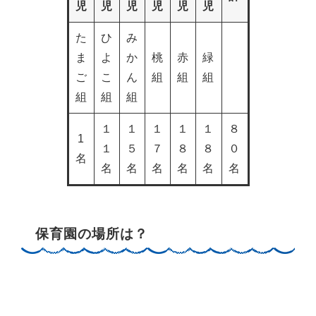
児
児
児
児
児
児
た
ひ
み
ま
よ
か
桃
赤
緑
ご
こ
ん
組
組
組
組
組
組
１
１
１
１
１
８
1
１
５
７
８
８
０
名
名
名
名
名
名
名
保育園の場所は？