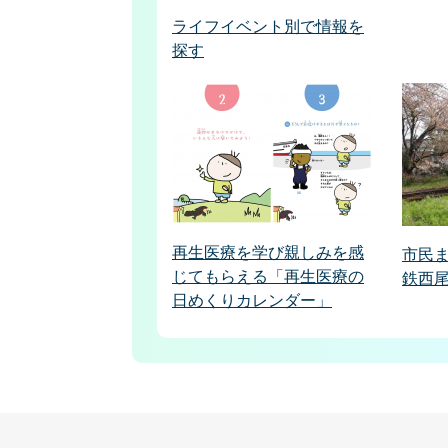
ライフイベント別で情報を
探す
再生医療を学び親しみを感
市民
じてもらえる「再生医療の
鉄西
日めくりカレンダー」