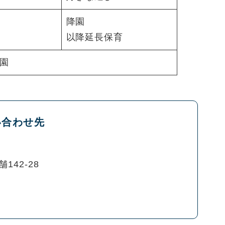
降園
以降延長保育
園
い合わせ先
142-28