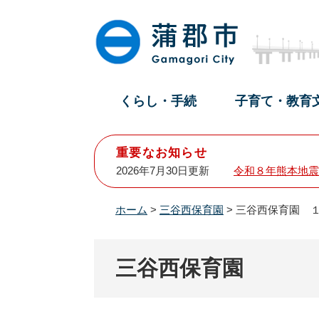
ペ
メ
ー
ニ
ジ
ュ
の
ー
先
を
頭
飛
くらし・手続
子育て・教育
で
ば
す
し
。
て
重要なお知らせ
本
2026年7月30日更新
令和８年熊本地震
文
へ
ホーム
>
三谷西保育園
>
三谷西保育園 
三谷西保育園