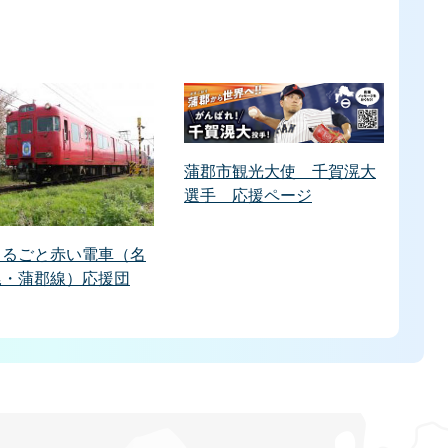
蒲郡市観光大使 千賀滉大
選手 応援ページ
まるごと赤い電車（名
尾・蒲郡線）応援団