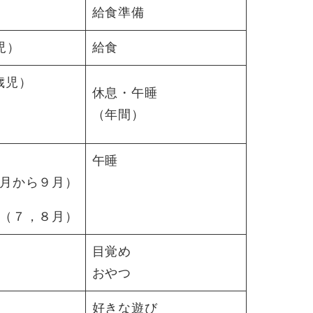
給食準備
児）
給食
歳児）
休息・午睡
（年間）
午睡
月から９月）
（７，８月）
目覚め
おやつ
好きな遊び