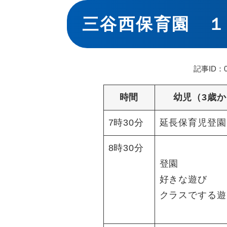
本
文
三谷西保育園 １
記事ID：0
時間
幼児（3歳か
7時30分
延長保育児登園
8時30分
登園
好きな遊び
クラスでする遊