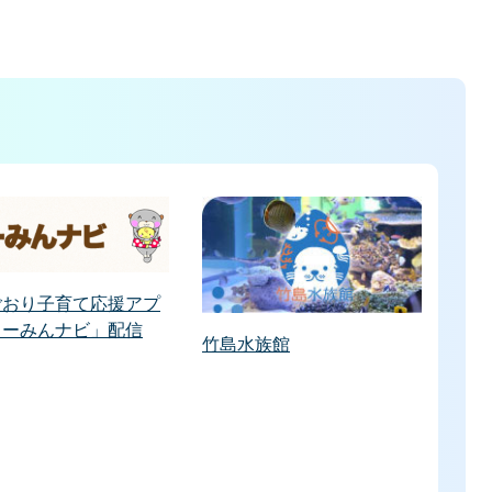
ごおり子育て応援アプ
うーみんナビ」配信
竹島水族館