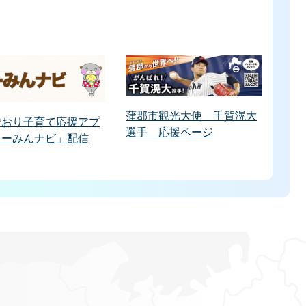
蒲郡市観光大使 千賀滉大
ごおり子育て応援アプ
選手 応援ページ
うーみんナビ」配信