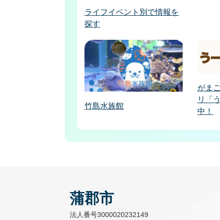
ライフイベント別で情報を
探す
がま
リ「
竹島水族館
中！
蒲郡市
法人番号3000020232149