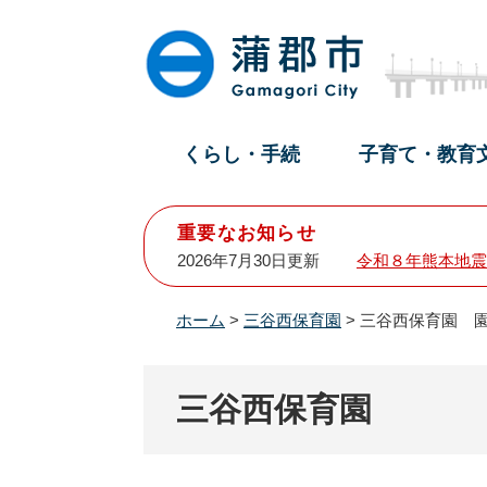
ペ
メ
ー
ニ
ジ
ュ
の
ー
先
を
頭
飛
くらし・手続
子育て・教育
で
ば
す
し
。
て
重要なお知らせ
本
2026年7月30日更新
令和８年熊本地震
文
へ
ホーム
>
三谷西保育園
>
三谷西保育園 
三谷西保育園