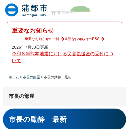
ペ
メ
ー
ニ
ジ
ュ
の
ー
先
を
重要なお知らせ
頭
飛
で
ば
重要なお知らせの一覧
重要なお知らせのRSS
す
し
2026年7月30日更新
。
て
令和８年熊本地震における災害義援金の受付につ
本
いて
文
へ
ホーム
>
市長の部屋
>
市長の動静 最新
市長の部屋
本
文
市長の動静 最新