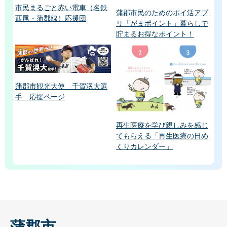
市民まるごと赤い電車（名鉄
蒲郡市民のためのポイ活アプ
西尾・蒲郡線）応援団
リ「がまポイント」暮らしで
貯まるお得なポイント！
蒲郡市観光大使 千賀滉大選
手 応援ページ
再生医療を学び親しみを感じ
てもらえる「再生医療の日め
くりカレンダー」
蒲郡市