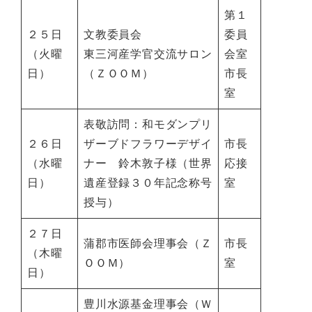
第１
２５日
文教委員会
委員
（火曜
東三河産学官交流サロン
会室
日）
（ＺＯＯＭ）
市長
室
表敬訪問：和モダンプリ
２６日
ザーブドフラワーデザイ
市長
（水曜
ナー 鈴木敦子様（世界
応接
日）
遺産登録３０年記念称号
室
授与）
２７日
蒲郡市医師会理事会（Ｚ
市長
（木曜
ＯＯＭ）
室
日）
豊川水源基金理事会（Ｗ