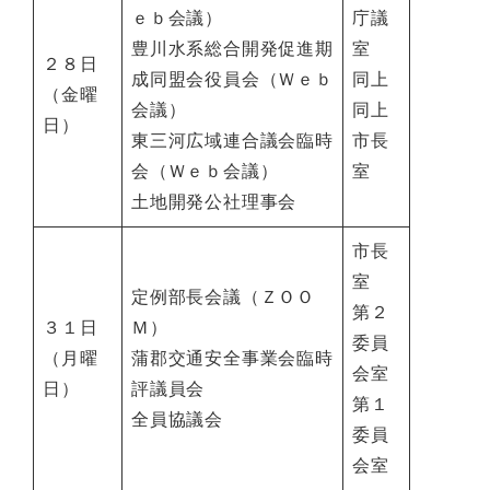
ｅｂ会議）
庁議
豊川水系総合開発促進期
室
２８日
成同盟会役員会（Ｗｅｂ
同上
（金曜
会議）
同上
日）
東三河広域連合議会臨時
市長
会（Ｗｅｂ会議）
室
土地開発公社理事会
市長
室
定例部長会議（ＺＯＯ
第２
３１日
Ｍ）
委員
（月曜
蒲郡交通安全事業会臨時
会室
日）
評議員会
第１
全員協議会
委員
会室