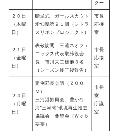
ター
２０日
贈呈式：ガールスカウト
市長
（木曜
愛知県第９１団（シトラ
応接
日）
スリボンプロジェクト）
室
表敬訪問：三遠ネオフェ
２１日
市長
ニックス代表取締役会
（金曜
応接
長 市川栄二様他３名
日）
室
（シーズン終了後報告）
定例部長会議（ＺＯＯ
市長
Ｍ）
２４日
室
三河港振興会、豊かな
（月曜
庁議
海”三河湾”環境再生推進
日）
室
協議会 要望会（Ｗｅｂ
要望）