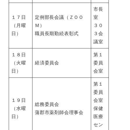
市長
１７日
定例部長会議（ＺＯＯ
室
（月曜
Ｍ）
３０
日）
職員長期勤続表彰式
３会
議室
１８日
第１
（火曜
経済委員会
委員
日）
会室
第１
委員
１９日
会室
総務委員会
（水曜
保健
蒲郡市薬剤師会理事会
日）
医療
セン