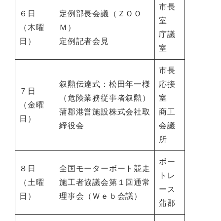
市長
６日
定例部長会議（ＺＯＯ
室
（木曜
Ｍ）
庁議
日）
定例記者会見
室
市長
叙勲伝達式：松田年一様
応接
７日
（危険業務従事者叙勲）
室
（金曜
蒲郡港営施設株式会社取
商工
日）
締役会
会議
所
ボー
８日
全国モーターボート競走
トレ
（土曜
施工者協議会第１回通常
ース
日）
理事会（Ｗｅｂ会議）
蒲郡