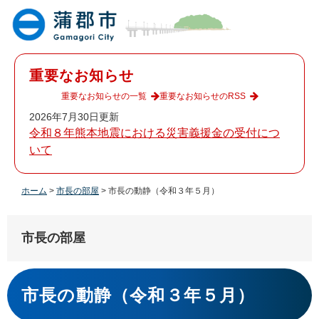
ペ
メ
ー
ニ
ジ
ュ
の
ー
先
を
重要なお知らせ
頭
飛
で
ば
重要なお知らせの一覧
重要なお知らせのRSS
す
し
2026年7月30日更新
。
て
令和８年熊本地震における災害義援金の受付につ
本
いて
文
へ
ホーム
>
市長の部屋
>
市長の動静（令和３年５月）
市長の部屋
本
文
市長の動静（令和３年５月）