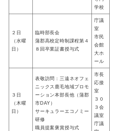
学校
庁議
室
２日
臨時部長会
市民
（水曜
蒲郡高校定時制課程第４
会館
日）
８回卒業証書授与式
大ホ
ール
市長
表敬訪問：三遠ネオフェ
応接
ニックス鹿毛地域プロモ
室
３日
ーション本部長他（蒲郡
３０
（木曜
市DAY）
３会
日）
サーキュラーエコノミー
議室
研修
庁議
職員提案褒賞授与式