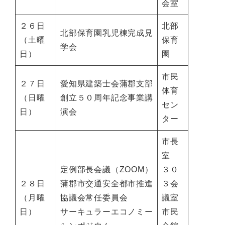
会室
２６日
北部
北部保育園乳児棟完成見
（土曜
保育
学会
日）
園
市民
２７日
愛知県建築士会蒲郡支部
体育
（日曜
創立５０周年記念事業講
セン
日）
演会
ター
市長
室
定例部長会議（ZOOM）
３０
２８日
蒲郡市交通安全都市推進
３会
（月曜
協議会常任委員会
議室
日）
サーキュラーエコノミー
市民