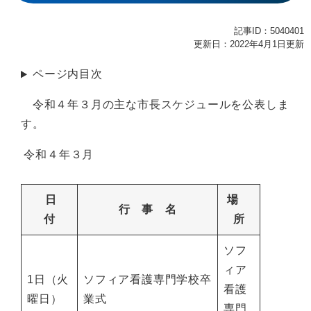
記事ID：5040401
更新日：2022年4月1日更新
ページ内目次
令和４年３月の主な市長スケジュールを公表しま
す。
令和４年３月
日
場
行 事 名
付
所
ソフ
ィア
1日（火
ソフィア看護専門学校卒
看護
曜日）
業式
専門