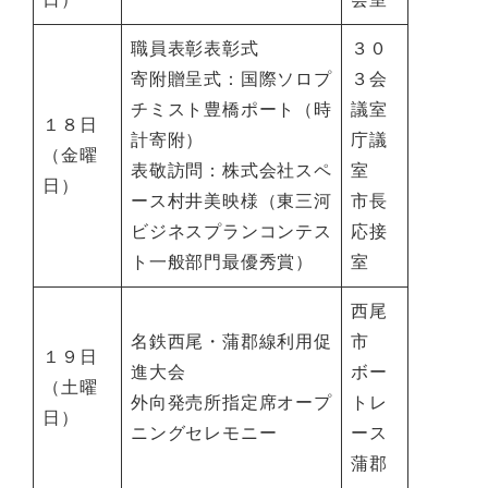
職員表彰表彰式
３０
寄附贈呈式：国際ソロプ
３会
チミスト豊橋ポート（時
議室
１８日
計寄附）
庁議
（金曜
表敬訪問：株式会社スペ
室
日）
ース村井美映様（東三河
市長
ビジネスプランコンテス
応接
ト一般部門最優秀賞）
室
西尾
名鉄西尾・蒲郡線利用促
市
１９日
進大会
ボー
（土曜
外向発売所指定席オープ
トレ
日）
ニングセレモニー
ース
蒲郡