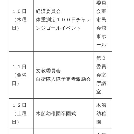
委員
１０日
経済委員会
会室
（木曜
体重測定１００日チャレ
市民
日）
ンジゴールイベント
会館
東ホ
ール
第２
１１日
委員
文教委員会
（金曜
会室
自衛隊入隊予定者激励会
日）
庁議
室
１２日
木船
（土曜
木船幼稚園卒園式
幼稚
日）
園