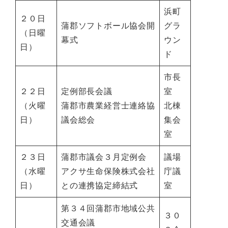
浜町
２０日
蒲郡ソフトボール協会開
グラ
（日曜
幕式
ウン
日）
ド
市長
２２日
定例部長会議
室
（火曜
蒲郡市農業経営士連絡協
北棟
日）
議会総会
集会
室
２３日
蒲郡市議会３月定例会
議場
（水曜
アクサ生命保険株式会社
庁議
日）
との連携協定締結式
室
第３４回蒲郡市地域公共
３０
交通会議