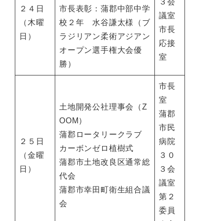
３会
２４日
市長表彰：蒲郡中部中学
議室
（木曜
校２年 水谷謙太様（ブ
市長
日）
ラジリアン柔術アジアン
応接
オープン選手権大会優
室
勝）
市長
室
土地開発公社理事会（Z
蒲郡
OOM）
市民
蒲郡ロータリークラブ
２５日
病院
カーボンゼロ植樹式
（金曜
３０
蒲郡市土地改良区通常総
日）
３会
代会
議室
蒲郡市幸田町衛生組合議
第２
会
委員