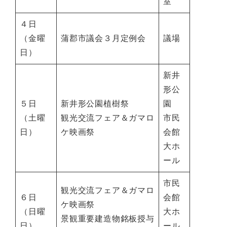
室
４日
（金曜
蒲郡市議会３月定例会
議場
日）
新井
形公
５日
新井形公園植樹祭
園
（土曜
観光交流フェア＆ガマロ
市民
日）
ケ映画祭
会館
大ホ
ール
市民
観光交流フェア＆ガマロ
６日
会館
ケ映画祭
（日曜
大ホ
景観重要建造物銘板授与
日）
ール