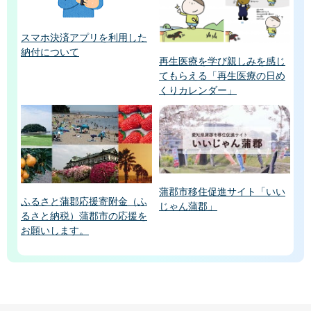
スマホ決済アプリを利用した
納付について
再生医療を学び親しみを感じ
てもらえる「再生医療の日め
くりカレンダー」
蒲郡市移住促進サイト「いい
ふるさと蒲郡応援寄附金（ふ
じゃん蒲郡」
るさと納税）蒲郡市の応援を
お願いします。