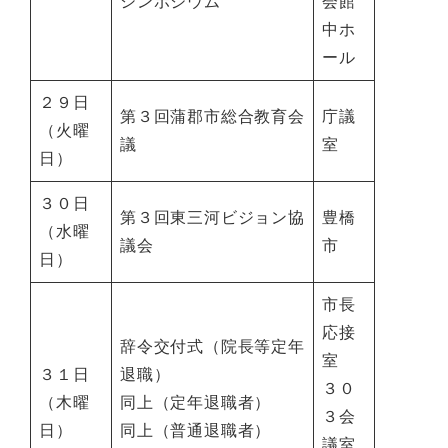
シンポジウム
会館
中ホ
ール
２９日
第３回蒲郡市総合教育会
庁議
（火曜
議
室
日）
３０日
第３回東三河ビジョン協
豊橋
（水曜
議会
市
日）
市長
応接
辞令交付式（院長等定年
室
３１日
退職）
３０
（木曜
同上（定年退職者）
３会
日）
同上（普通退職者）
議室