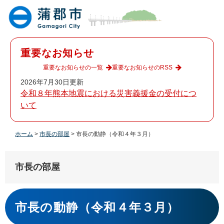
ペ
メ
ー
ニ
ジ
ュ
の
ー
先
を
重要なお知らせ
頭
飛
で
ば
重要なお知らせの一覧
重要なお知らせのRSS
す
し
2026年7月30日更新
。
て
令和８年熊本地震における災害義援金の受付につ
本
いて
文
へ
ホーム
>
市長の部屋
>
市長の動静（令和４年３月）
市長の部屋
本
文
市長の動静（令和４年３月）