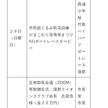
西浦
小学
校
竹島
市民総ぐるみ防災訓練
２９日
ベイ
がまごおり深海魚まつり
（日曜
パー
SGボートレースダービ
日）
ク
ー
ボー
トレ
ース
蒲郡
定例部長会議（ZOOM）
寄附贈呈式：蒲郡ライオ
市長
ンズクラブ会長 志賀浩
室
様（金２５万円）
市長