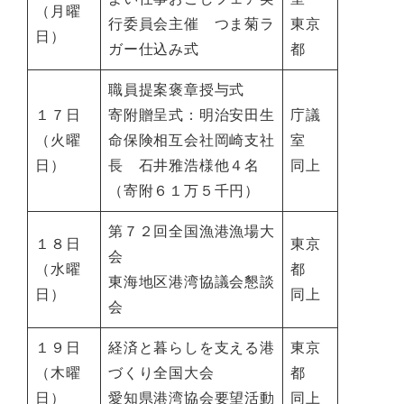
（月曜
行委員会主催 つま菊ラ
東京
日）
ガー仕込み式
都
職員提案褒章授与式
１７日
寄附贈呈式：明治安田生
庁議
（火曜
命保険相互会社岡崎支社
室
日）
長 石井雅浩様他４名
同上
（寄附６１万５千円）
第７２回全国漁港漁場大
１８日
東京
会
（水曜
都
東海地区港湾協議会懇談
日）
同上
会
１９日
経済と暮らしを支える港
東京
（木曜
づくり全国大会
都
日）
愛知県港湾協会要望活動
同上