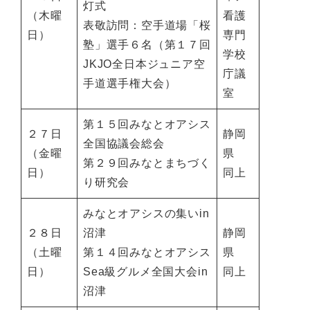
灯式
（木曜
看護
表敬訪問：空手道場「桜
日）
専門
塾」選手６名（第１７回
学校
JKJO全日本ジュニア空
庁議
手道選手権大会）
室
第１５回みなとオアシス
２７日
静岡
全国協議会総会
（金曜
県
第２９回みなとまちづく
日）
同上
り研究会
みなとオアシスの集いin
２８日
沼津
静岡
（土曜
第１４回みなとオアシス
県
日）
Sea級グルメ全国大会in
同上
沼津