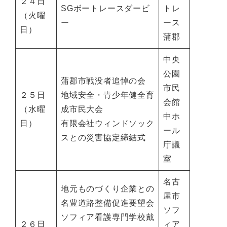
２４日
SGボートレースダービ
トレ
（火曜
ー
ース
日）
蒲郡
中央
公園
蒲郡市戦没者追悼の会
市民
２５日
地域安全・青少年健全育
会館
（水曜
成市民大会
中ホ
日）
有限会社ウィンドソック
ール
スとの災害協定締結式
庁議
室
名古
地元ものづくり企業との
屋市
名豊道路整備促進要望会
ソフ
ソフィア看護専門学校戴
２６日
ィア