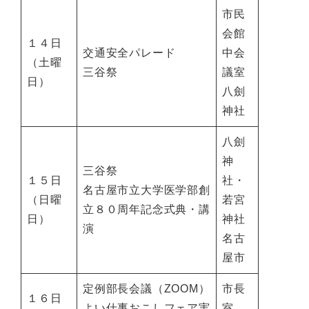
市民
会館
１４日
交通安全パレード
中会
（土曜
三谷祭
議室
日）
八劍
神社
八劍
神
三谷祭
１５日
社・
名古屋市立大学医学部創
（日曜
若宮
立８０周年記念式典・講
日）
神社
演
名古
屋市
定例部長会議（ZOOM）
市長
１６日
よい仕事おこしフェア実
室