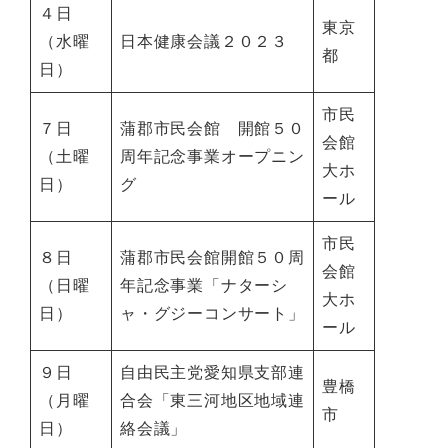
４日
東京
（水曜
日本健康会議２０２３
都
日）
市民
７日
蒲郡市民会館 開館５０
会館
（土曜
周年記念事業オープニン
大ホ
日）
グ
ール
市民
８日
蒲郡市民会館開館５０周
会館
（日曜
年記念事業「ナターシ
大ホ
日）
ャ・グジーコンサート」
ール
９日
自由民主党愛知県支部連
豊橋
（月曜
合会「東三河地区地域連
市
日）
絡会議」