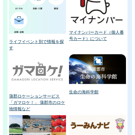
マイナンバーカード（個人番
号カード）について
ライフイベント別で情報を探
す
生命の海科学館
蒲郡ロケーションサービス
「ガマロケ！」 蒲郡市のロケ
地情報など