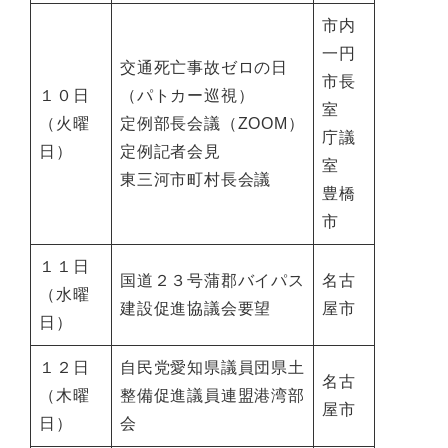
市内
一円
交通死亡事故ゼロの日
市長
１０日
（パトカー巡視）
室
（火曜
定例部長会議（ZOOM）
庁議
日）
定例記者会見
室
東三河市町村長会議
豊橋
市
１１日
国道２３号蒲郡バイパス
名古
（水曜
建設促進協議会要望
屋市
日）
１２日
自民党愛知県議員団県土
名古
（木曜
整備促進議員連盟港湾部
屋市
日）
会