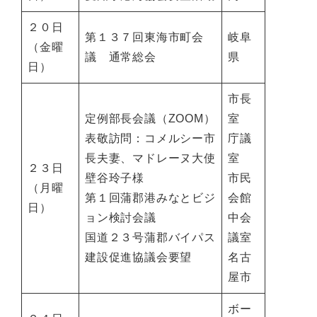
２０日
第１３７回東海市町会
岐阜
（金曜
議 通常総会
県
日）
市長
定例部長会議（ZOOM）
室
表敬訪問：コメルシー市
庁議
長夫妻、マドレーヌ大使
室
２３日
壁谷玲子様
市民
（月曜
第１回蒲郡港みなとビジ
会館
日）
ョン検討会議
中会
国道２３号蒲郡バイパス
議室
建設促進協議会要望
名古
屋市
ボー