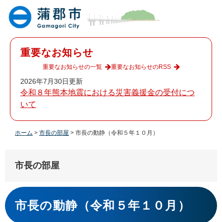
ペ
メ
ー
ニ
ジ
ュ
の
ー
先
を
重要なお知らせ
頭
飛
で
ば
重要なお知らせの一覧
重要なお知らせのRSS
す
し
2026年7月30日更新
。
て
令和８年熊本地震における災害義援金の受付につ
本
いて
文
へ
ホーム
>
市長の部屋
>
市長の動静（令和５年１０月）
市長の部屋
本
文
市長の動静（令和５年１０月）