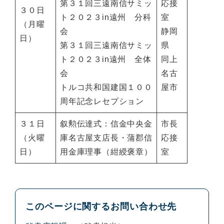
第３１回三遠南信サミッ
応接
３０日
ト２０２３in遠州 分科
室
（月曜
会
静岡
日）
第３１回三遠南信サミッ
県
ト２０２３in遠州 全体
同上
会
名古
トルコ共和国建国１００
屋市
周年記念レセプション
３１日
叙勲伝達式：信金中央金
市長
（火曜
庫名古屋支店長・蒲郡信
応接
日）
用金庫理事（紺綬褒章）
室
このページに関するお問い合わせ先