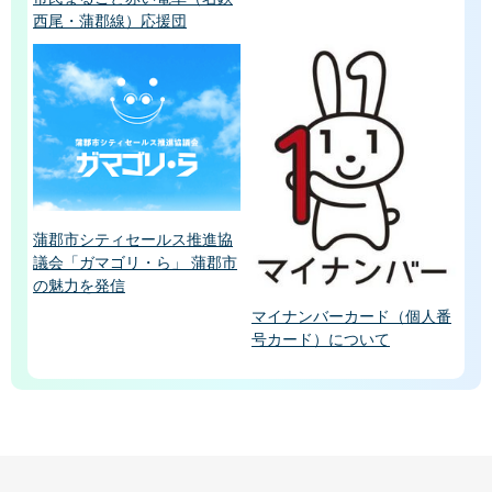
西尾・蒲郡線）応援団
蒲郡市シティセールス推進協
議会「ガマゴリ・ら」 蒲郡市
の魅力を発信
マイナンバーカード（個人番
号カード）について