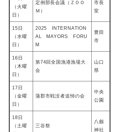
定例部長会議（ＺＯＯ
市長
（火曜
Ｍ）
室
日）
15日
2025 INTERNATION
豊田
（水曜
AL MAYORS FORU
市
日）
M
16日
第74回全国漁港漁場大
山口
（木曜
会
県
日）
17日
中央
（金曜
蒲郡市戦没者追悼の会
公園
日）
18日
八劔
（土曜
三谷祭
神社