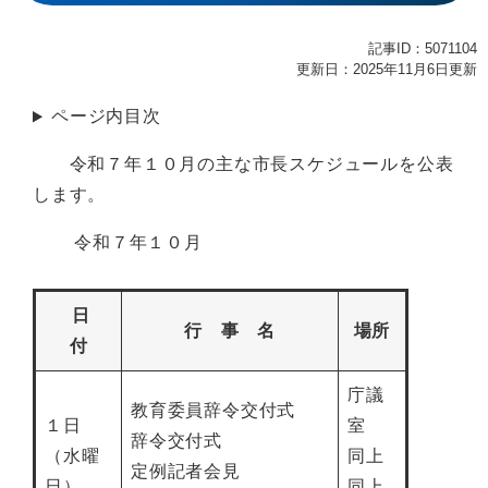
記事ID：5071104
更新日：2025年11月6日更新
ページ内目次
令和７年１０月の主な市長スケジュールを公表
します。
令和７年１０月
日
行 事 名
場所
付
庁議
教育委員辞令交付式
１日
室
辞令交付式
（水曜
同上
定例記者会見
日）
同上