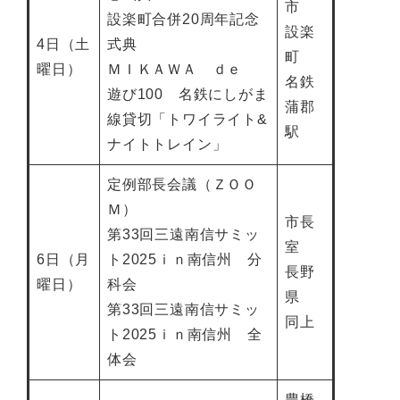
市
設楽町合併20周年記念
設楽
4日（土
式典
町
曜日）
ＭＩＫＡＷＡ ｄｅ
名鉄
遊び100 名鉄にしがま
蒲郡
線貸切「トワイライト&
駅
ナイトトレイン」
定例部長会議（ＺＯＯ
Ｍ）
市長
第33回三遠南信サミッ
室
6日（月
ト2025ｉｎ南信州 分
長野
曜日）
科会
県
第33回三遠南信サミッ
同上
ト2025ｉｎ南信州 全
体会
豊橋