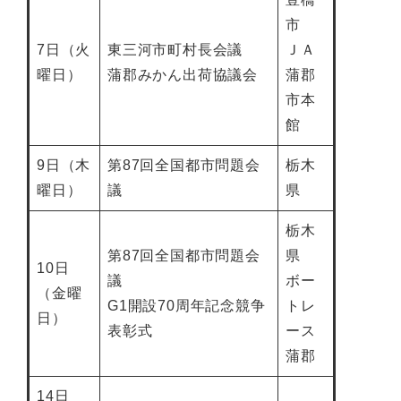
市
7日（火
東三河市町村長会議
ＪＡ
曜日）
蒲郡みかん出荷協議会
蒲郡
市本
館
9日（木
第87回全国都市問題会
栃木
曜日）
議
県
栃木
第87回全国都市問題会
県
10日
議
ボー
（金曜
G1開設70周年記念競争
トレ
日）
表彰式
ース
蒲郡
14日