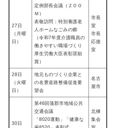
定例部長会議（ＺＯＯ
Ｍ）
市長
表敬訪問：特別養護老
27日
室
人ホームなごみの郷
（月曜
市長
（令和7年度介護職員の
日）
応接
働きやすい職場づくり
室
厚生労働大臣表彰奨励
賞）
28日
地元ものづくり企業と
名古
（火曜
の名豊道路整備促進要
屋市
日）
望会
第46回蒲郡市地域公共
交通会議
北棟
「8020運動」「健康な
集会
30日
歯8520」表彰式
室