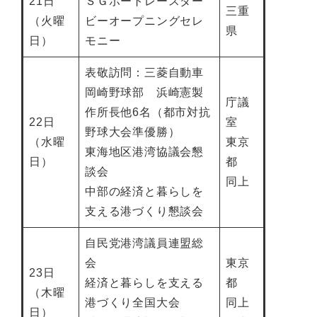
21日
ＳＧボートレースダー
三重
（火曜
ビーオープニングセレ
県
日）
モニー
表敬訪問：三菱自動車
岡崎野球部 浜崎憲製
庁議
作所長他6名（都市対抗
22日
室
野球大会準優勝）
（水曜
東京
東海地区港湾協議会懇
日）
都
談会
同上
中部の経済と暮らしを
支える港づくり懇談会
自民党港湾議員連盟総
会
東京
23日
経済と暮らしを支える
都
（木曜
港づくり全国大会
同上
日）