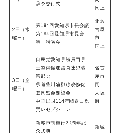
辞令交付式
同上
北名
第184回愛知県市長会議
2日（木
古屋
第184回愛知県市長会
曜日）
市
議 講演会
同上
自民党愛知県議員団県
土整備促進議員連盟港
名古
湾部会
屋市
3日（金
県道豊川蒲郡線改修促
同上
曜日）
進同盟会要望会
大阪
中華民国114年國慶日祝
府
賀レセプション
新城市制施行20周年記
新城
念式典