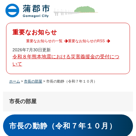
ペ
メ
ー
ニ
ジ
ュ
の
ー
先
を
重要なお知らせ
頭
飛
で
ば
重要なお知らせの一覧
重要なお知らせのRSS
す
し
2026年7月30日更新
。
て
令和８年熊本地震における災害義援金の受付につ
本
いて
文
へ
ホーム
>
市長の部屋
>
市長の動静（令和７年１０月）
市長の部屋
本
文
市長の動静（令和７年１０月）