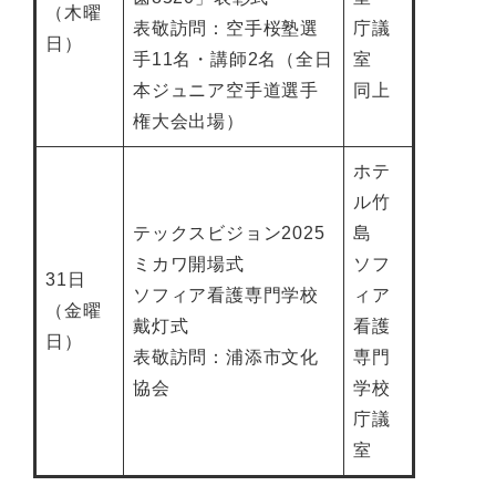
（木曜
表敬訪問：空手桜塾選
庁議
日）
手11名・講師2名（全日
室
本ジュニア空手道選手
同上
権大会出場）
ホテ
ル竹
テックスビジョン2025
島
ミカワ開場式
ソフ
31日
ソフィア看護専門学校
ィア
（金曜
戴灯式
看護
日）
表敬訪問：浦添市文化
専門
協会
学校
庁議
室