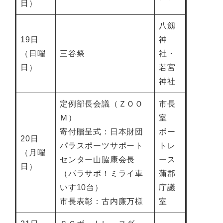
日）
八劔
19日
神
（日曜
三谷祭
社・
日）
若宮
神社
定例部長会議（ＺＯＯ
市長
Ｍ）
室
寄付贈呈式：日本財団
ボー
20日
パラスポーツサポート
トレ
（月曜
センター山脇康会長
ース
日）
（パラサポ！ミライ車
蒲郡
いす10台）
庁議
市長表彰：古内廉万様
室