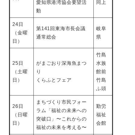
愛知県港湾協会要望活
同上
動
24日
第141回東海市長会議
岐阜
（金曜
通常総会
県
日）
竹島
25日
がまごおり深海魚まつ
水族
（土曜
り
館前
日）
くらふとフェア
竹島
ふ頭
まちづくり市民フォー
26日
勤労
ラム「福祉の未来への
（日曜
福祉
突破口」〜これからの
日）
会館
福祉の未来を考える〜