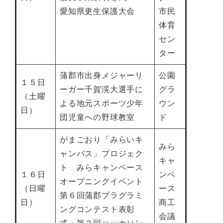
愛知県更生保護大会
市民
体育
セン
ター
蒲郡市出身メジャーリ
公園
１５日
ーガー千賀滉大選手に
グラ
（土曜
よる地元スポーツ少年
ウン
日）
団児童への野球教室
ド
がまごおり「みらいキ
みら
ャンバス」プロジェク
キャ
ト みらキャンベース
１６日
ンベ
オープニングイベント
（日曜
ース
第６回蒲郡プラグラミ
日）
商工
ングコンテスト表彰
会議