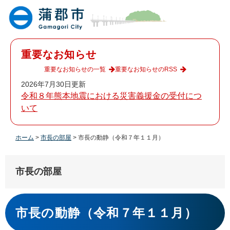
ペ
メ
ー
ニ
ジ
ュ
の
ー
先
を
重要なお知らせ
頭
飛
で
ば
重要なお知らせの一覧
重要なお知らせのRSS
す
し
2026年7月30日更新
。
て
令和８年熊本地震における災害義援金の受付につ
本
いて
文
へ
ホーム
>
市長の部屋
>
市長の動静（令和７年１１月）
市長の部屋
本
文
市長の動静（令和７年１１月）