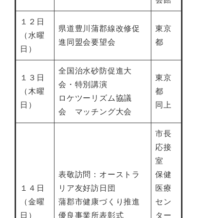
１２日
県道豊川蒲郡線改修促
東京
（水曜
進同盟会要望会
都
日）
全国治水砂防促進大
１３日
東京
会・特別講演
（木曜
都
ロケツーリズム協議
日）
同上
会 マッチング大会
市長
応接
室
表敬訪問：オーストラ
保健
１４日
リア友好訪日団
医療
（金曜
蒲郡市健康づくり推進
セン
日）
優良事業所表彰式
ター