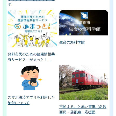
す
生命の海科学館
蒲郡市民のための健康情報共
有サービス「がまっと！」
スマホ決済アプリを利用した
納付について
市民まるごと赤い電車（名鉄
西尾・蒲郡線）応援団