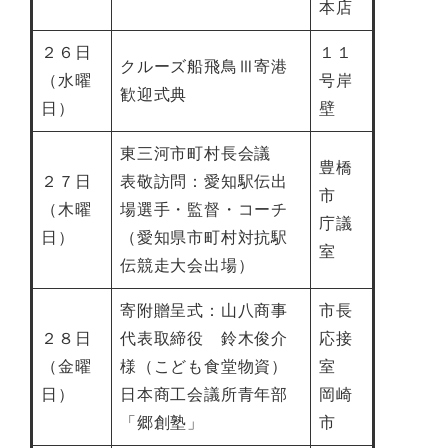
本店
２６日
１１
クルーズ船飛鳥Ⅲ寄港
（水曜
号岸
歓迎式典
日）
壁
東三河市町村長会議
豊橋
２７日
表敬訪問：愛知駅伝出
市
（木曜
場選手・監督・コーチ
庁議
日）
（愛知県市町村対抗駅
室
伝競走大会出場）
寄附贈呈式：山八商事
市長
２８日
代表取締役 鈴木俊介
応接
（金曜
様（こども食堂物資）
室
日）
日本商工会議所青年部
岡崎
「郷創塾」
市