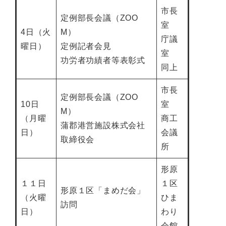
市長
定例部長会議（ZOO
室
4日（火
M）
庁議
曜日）
定例記者会見
室
功労者功績者等表彰式
同上
市長
定例部長会議（ZOO
10日
室
M）
（月曜
商工
蒲郡港営施設株式会社
日）
会議
取締役会
所
形原
１１日
１区
形原１区「まめだ会」
（火曜
ひま
訪問
日）
わり
会館