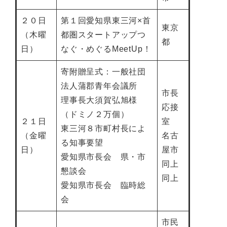
２０日
第１回愛知県東三河×首
東京
（木曜
都圏スタートアップつ
都
日）
なぐ・めぐるMeetUp！
寄附贈呈式：一般社団
法人蒲郡青年会議所
市長
理事長大須賀弘旭様
応接
（ドミノ２万個）
２１日
室
東三河８市町村長によ
（金曜
名古
る知事要望
日）
屋市
愛知県市長会 県・市
同上
懇談会
同上
愛知県市長会 臨時総
会
市民