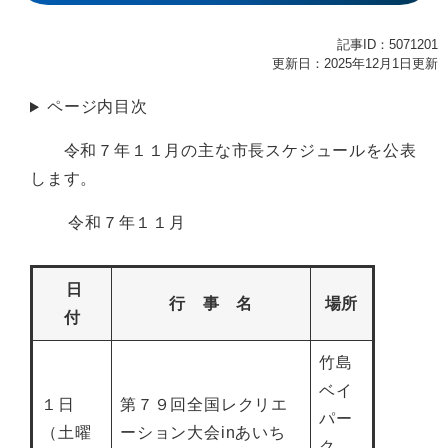
記事ID：5071201
更新日：2025年12月1日更新
ページ内目次
令和７年１１月の主な市長スケジュールを公表
します。
令和７年１１月
日
行 事 名
場所
付
竹島
ベイ
１日
第７９回全国レクリエ
パー
（土曜
ーション大会inあいち
ク