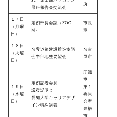
式・第２回ハッカソン
所
最終報告会交流会
１７日
定例部長会議（ZOO
市長
（月曜
M）
室
日）
１８日
名豊道路建設推進協議
名古
（火曜
会中部地整要望会
屋市
日）
庁議
室
定例記者会見
１９日
第１
議案説明会
（水曜
委員
愛知大学キャリアデザ
日）
会室
イン特殊講義
豊橋
市