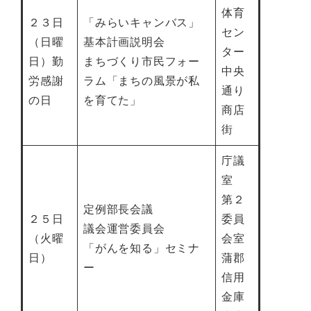
体育
２３日
「みらいキャンバス」
セン
（日曜
基本計画説明会
ター
日）勤
まちづくり市民フォー
中央
労感謝
ラム「まちの風景が私
通り
の日
を育てた」
商店
街
庁議
室
第２
定例部長会議
２５日
委員
議会運営委員会
（火曜
会室
「がんを知る」セミナ
日）
蒲郡
ー
信用
金庫