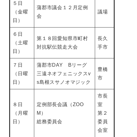
５日
蒲郡市議会１２月定例
（金曜
議場
会
日）
６日
第１８回愛知県市町村
長久
（土曜
対抗駅伝競走大会
手市
日）
７日
蒲郡市DAY Bリーグ
豊橋
（日曜
三遠ネオフェニックスv
市
日）
s島根スサノオマジック
市長
８日
定例部長会議（ZOO
室
（月曜
M）
第２
日）
総務委員会
委員
会室