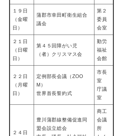
１９日
第２
蒲郡市幸田町衛生組合
（金曜
委員
議会
日）
会室
２１日
勤労
第４５回障がい児
（日曜
福祉
（者）クリスマス会
日）
会館
市長
２２日
定例部長会議（ZOO
室
（月曜
M）
庁議
日）
世界首長誓約式
室
商工
豊川蒲郡線整備促進同
会議
盟会設立総会
所
２４日