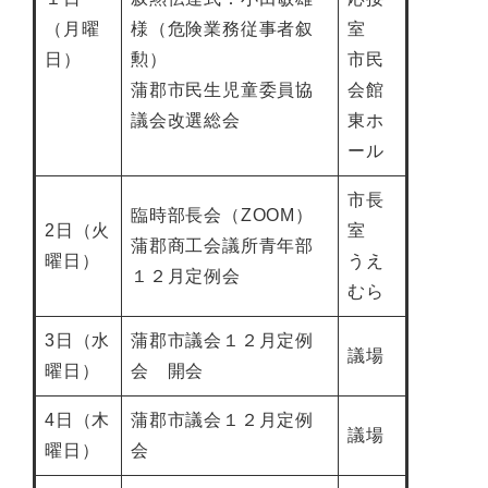
（月曜
様（危険業務従事者叙
室
日）
勲）
市民
蒲郡市民生児童委員協
会館
議会改選総会
東ホ
ール
市長
臨時部長会（ZOOM）
2日（火
室
蒲郡商工会議所青年部
曜日）
うえ
１２月定例会
むら
3日（水
蒲郡市議会１２月定例
議場
曜日）
会 開会
4日（木
蒲郡市議会１２月定例
議場
曜日）
会