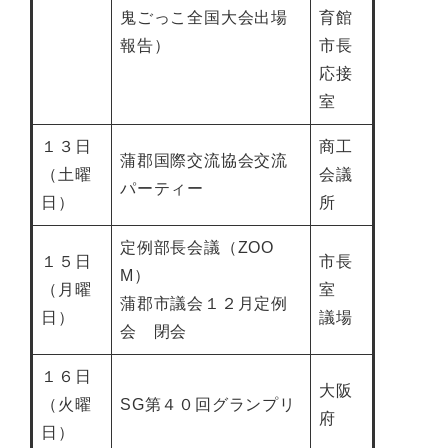
鬼ごっこ全国大会出場
育館
報告）
市長
応接
室
１３日
商工
蒲郡国際交流協会交流
（土曜
会議
パーティー
日）
所
定例部長会議（ZOO
１５日
市長
M）
（月曜
室
蒲郡市議会１２月定例
日）
議場
会 閉会
１６日
大阪
（火曜
SG第４０回グランプリ
府
日）