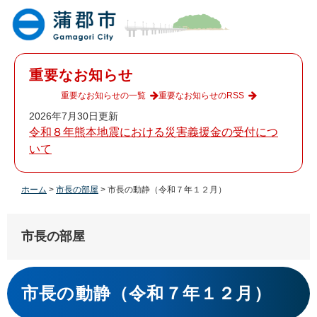
ペ
メ
ー
ニ
ジ
ュ
の
ー
先
を
重要なお知らせ
頭
飛
で
ば
重要なお知らせの一覧
重要なお知らせのRSS
す
し
2026年7月30日更新
。
て
令和８年熊本地震における災害義援金の受付につ
本
いて
文
へ
ホーム
>
市長の部屋
>
市長の動静（令和７年１２月）
市長の部屋
本
文
市長の動静（令和７年１２月）