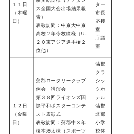
森川結友様（チアダン
１１日
ター
ス全国大会出場結果報
（木曜
市長
告）
日）
応接
表敬訪問：中京大中京
室
高校２年今枝瞳様（U-
庁議
２０東アジア選手権２
室
位他）
蒲郡
クラ
蒲郡ロータリークラブ
シッ
例会 講演会
クホ
第３８回ライオンズ国
テル
１２日
際平和ポスターコンテ
蒲郡
（金曜
スト表彰式
北部
日）
表敬訪問：蒲郡中３年
小学
榎本湊太様（スポーツ
校体