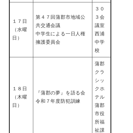
３０
第４７回蒲郡市地域公
３会
１７日
共交通会議
議室
（水曜
中学生による一日人権
西浦
日）
擁護委員会
中学
校
蒲郡
クラ
シッ
１８日
クホ
『蒲郡の夢』を語る会
（木曜
テル
令和７年度防犯訓練
日）
蒲郡
市役
所福
祉課