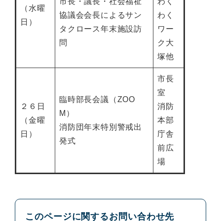
市長・議長・社会福祉
わく
（水曜
協議会会長によるサン
わく
日）
タクロース年末施設訪
ワー
問
ク大
塚他
市長
室
臨時部長会議（ZOO
２６日
消防
M）
（金曜
本部
消防団年末特別警戒出
日）
庁舎
発式
前広
場
このページに関するお問い合わせ先