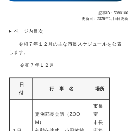
記事ID：5080106
更新日：2026年1月5日更新
ページ内目次
令和７年１２月の主な市長スケジュールを公表
します。
令和７年１２月
日
行 事 名
場所
付
市長
定例部長会議（ZOO
室
M）
市長
１日
叙勲伝達式：小田敏雄
応接