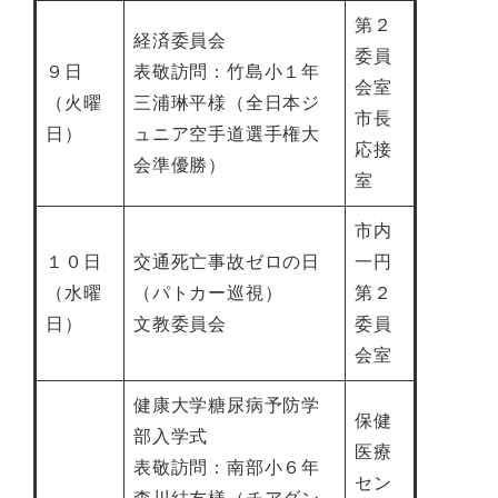
第２
経済委員会
委員
９日
表敬訪問：竹島小１年
会室
（火曜
三浦琳平様（全日本ジ
市長
日）
ュニア空手道選手権大
応接
会準優勝）
室
市内
１０日
交通死亡事故ゼロの日
一円
（水曜
（パトカー巡視）
第２
日）
文教委員会
委員
会室
健康大学糖尿病予防学
保健
部入学式
医療
表敬訪問：南部小６年
セン