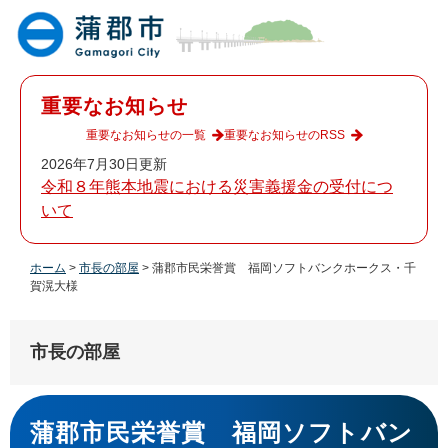
ペ
メ
ー
ニ
ジ
ュ
の
ー
先
を
重要なお知らせ
頭
飛
で
ば
重要なお知らせの一覧
重要なお知らせのRSS
す
し
2026年7月30日更新
。
て
令和８年熊本地震における災害義援金の受付につ
本
いて
文
へ
ホーム
>
市長の部屋
>
蒲郡市民栄誉賞 福岡ソフトバンクホークス・千
賀滉大様
市長の部屋
本
文
蒲郡市民栄誉賞 福岡ソフトバン