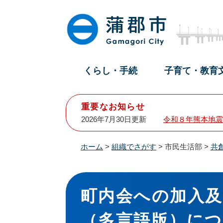
ペ
メ
ー
ニ
ジ
ュ
の
ー
先
を
頭
飛
くらし・手続
子育て・教育
で
ば
す
し
。
て
重要なお知らせ
本
2026年7月30日更新
令和８年熊本地震
文
へ
ホーム
>
組織でさがす
>
市民生活部
>
共
本
文
町内会への加入
（多言語版）に