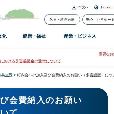
本文へ
Foreign
休日・救急医療
安心・ひろめー
文化
健康・福祉
産業・ビジネス
重要なお
における災害義援金の受付について
創共生課
>
町内会への加入及び会費納入のお願い（多言語版）につ
及び会費納入のお願い
ついて