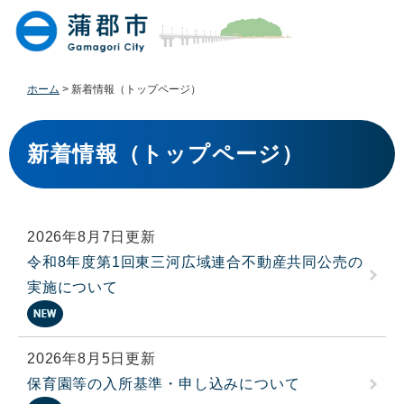
ペ
メ
ー
ニ
ジ
ュ
の
ー
先
を
ホーム
>
新着情報（トップページ）
頭
飛
で
ば
本
す
し
文
新着情報（トップページ）
。
て
本
文
へ
2026年8月7日更新
令和8年度第1回東三河広域連合不動産共同公売の
実施について
2026年8月5日更新
保育園等の入所基準・申し込みについて