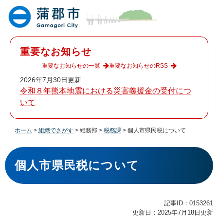
ペ
メ
ー
ニ
ジ
ュ
の
ー
先
を
重要なお知らせ
頭
飛
で
ば
重要なお知らせの一覧
重要なお知らせのRSS
す
し
2026年7月30日更新
。
て
令和８年熊本地震における災害義援金の受付につ
本
いて
文
へ
ホーム
>
組織でさがす
>
総務部
>
税務課
>
個人市県民税について
本
文
個人市県民税について
記事ID：0153261
更新日：2025年7月18日更新