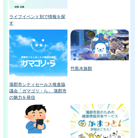
ライフイベント別で情報を探
す
竹島水族館
蒲郡市シティセールス推進協
議会「ガマゴリ・ら」 蒲郡市
の魅力を発信