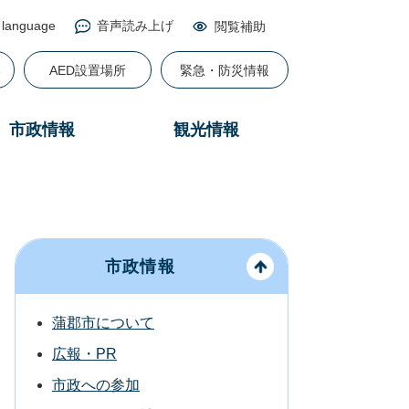
 language
音声読み上げ
閲覧補助
る
AED設置場所
緊急・防災情報
市政情報
観光情報
市政情報
蒲郡市について
広報・PR
市政への参加