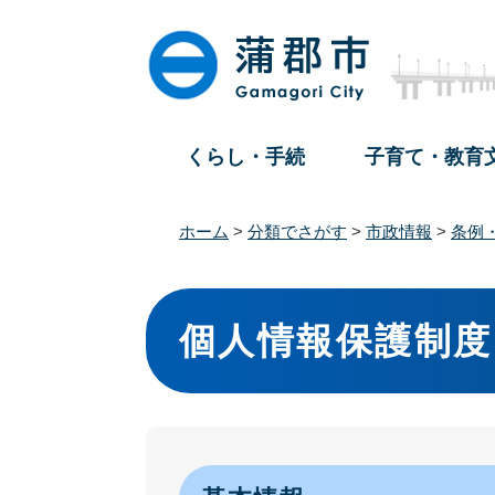
ペ
メ
ー
ニ
ジ
ュ
の
ー
先
を
頭
飛
くらし・手続
子育て・教育
で
ば
す
し
。
て
ホーム
>
分類でさがす
>
市政情報
>
条例
本
文
本
へ
文
個人情報保護制度