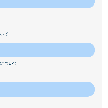
いて
について