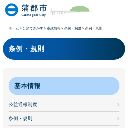
ペ
メ
ー
ニ
ジ
ュ
の
ー
先
を
ホーム
>
分類でさがす
>
市政情報
>
条例・制度
>
条例・規則
頭
飛
で
ば
本
す
し
文
条例・規則
。
て
本
文
へ
基本情報
公益通報制度
条例・規則