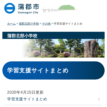
ペ
メ
ー
ニ
ジ
ュ
の
ー
先
を
ホーム
>
蒲郡北部小学校
>
その他
>
学習支援サイトまとめ
頭
飛
で
ば
蒲郡北部小学校
す
し
。
て
本
文
へ
本
文
学習支援サイトまとめ
2020年4月15日更新
学習支援サイトまとめ