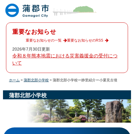
ペ
メ
ー
ニ
ジ
ュ
の
ー
先
を
重要なお知らせ
頭
飛
で
ば
重要なお知らせの一覧
重要なお知らせのRSS
す
し
2026年7月30日更新
。
て
令和８年熊本地震における災害義援金の受付につ
本
いて
文
へ
ホーム
>
蒲郡北部小学校
>
蒲郡北部小学校ー静里紹介ー小栗見古墳
蒲郡北部小学校
本