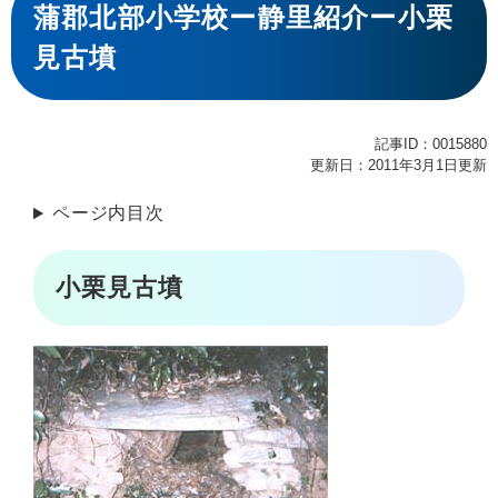
文
蒲郡北部小学校ー静里紹介ー小栗
見古墳
記事ID：0015880
更新日：2011年3月1日更新
ページ内目次
小栗見古墳