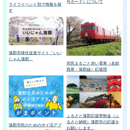
号カード）について
ライフイベント別で情報を探
す
蒲郡市移住促進サイト「いい
じゃん蒲郡」
市民まるごと赤い電車（名鉄
西尾・蒲郡線）応援団
ふるさと蒲郡応援寄附金（ふ
るさと納税）蒲郡市の応援を
蒲郡市民のためのポイ活アプ
お願いします。