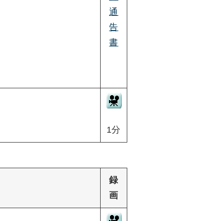
通
告
書
1分
録
画