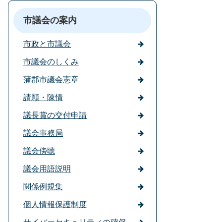
市議会の案内
市政と市議会
市議会のしくみ
蒲郡市議会憲章
請願・陳情
議長賞の交付申請
議会事務局
議会傍聴
議会用語説明
関係例規集
個人情報保護制度