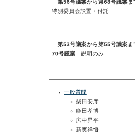
第56号議案から第68
号議案ま
特別委員会設置・付託
第53号議案から第55号議案ま
70号議案
説明のみ
一般質問
柴田安彦
喚田孝博
広中昇平
新実祥悟