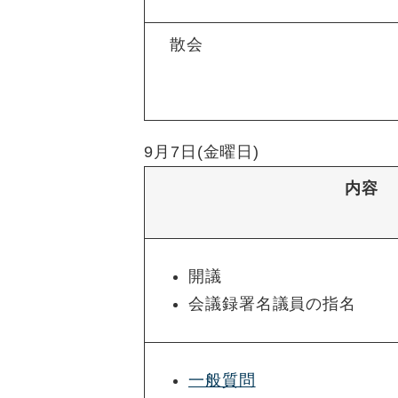
散会
9月7日(金曜日)
内容
開議
会議録署名議員の指名
一般質問