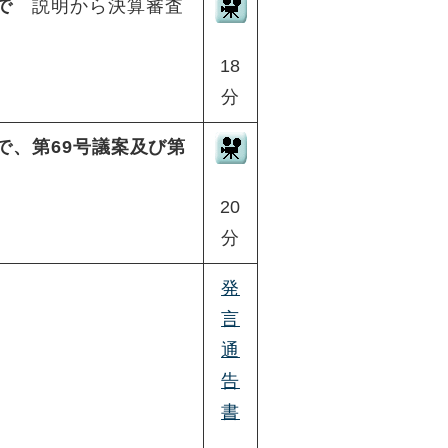
で
説明から決算審査
18
分
で、第69号議案及び第
20
分
発
言
通
告
書