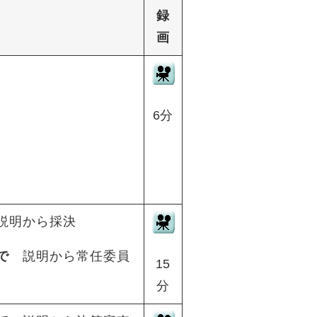
録
画
6分
説明から採決
で
説明から常任委員
15
分