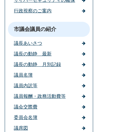
サイバーセキュリティの確保
行政視察のご案内
市議会議員の紹介
議長あいさつ
議長の動静 最新
議長の動静 月別記録
議員名簿
議員内訳等
議員報酬・政務活動費等
議会交際費
委員会名簿
議席図