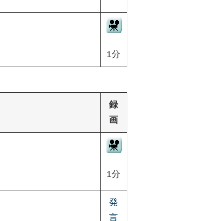
1分
録
画
1分
発
言