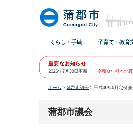
ペ
メ
ー
ニ
ジ
ュ
の
ー
先
を
頭
飛
くらし・手続
子育て・教育
で
ば
す
し
。
て
重要なお知らせ
本
2026年7月30日更新
令和８年熊本地震
文
へ
ホーム
>
蒲郡市議会
>
平成30年9月定例
蒲郡市議会