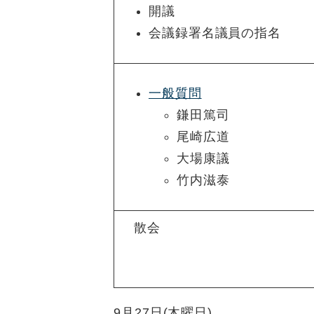
開議
会議録署名議員の指名
一般質問
鎌田篤司
尾崎広道
大場康議
竹内滋泰
散会
9月27日(木曜日)