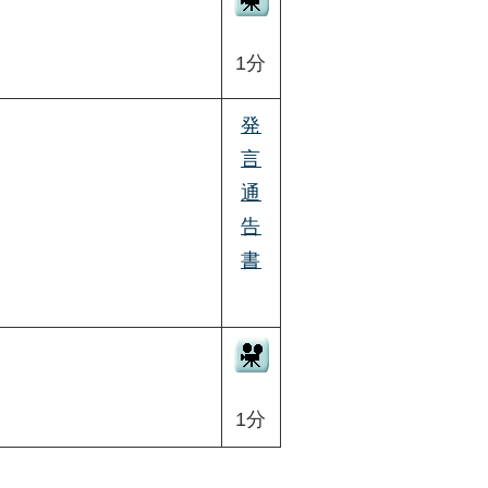
1分
発
言
通
告
書
1分