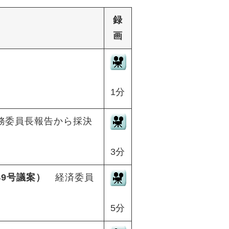
録
画
1分
務委員長報告から採決
3分
49号議案）
経済委員
5分