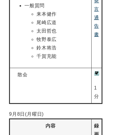
発
一般質問
言
来本健作
通
尾崎広道
告
太田哲也
書
牧野泰広
鈴木将浩
千賀充能
散会
1
分
9月8日(月曜日)
内容
録
画