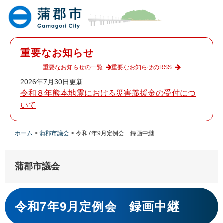
ペ
メ
ー
ニ
ジ
ュ
の
ー
先
を
重要なお知らせ
頭
飛
で
ば
重要なお知らせの一覧
重要なお知らせのRSS
す
し
2026年7月30日更新
。
て
令和８年熊本地震における災害義援金の受付につ
本
いて
文
へ
ホーム
>
蒲郡市議会
>
令和7年9月定例会 録画中継
蒲郡市議会
本
文
令和7年9月定例会 録画中継