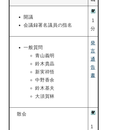
開議
1
会議録署名議員の指名
分
発
一般質問
言
青山義明
通
鈴木貴晶
告
新実祥悟
書
中野香余
鈴木基夫
大須賀林
散会
1