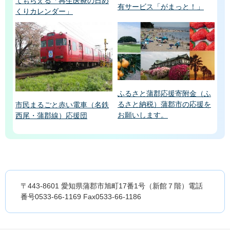
てもらえる「再生医療の日め
有サービス「がまっと！」
くりカレンダー」
ふるさと蒲郡応援寄附金（ふ
るさと納税）蒲郡市の応援を
市民まるごと赤い電車（名鉄
お願いします。
西尾・蒲郡線）応援団
〒443-8601 愛知県蒲郡市旭町17番1号（新館７階）電話
番号0533-66-1169 Fax0533-66-1186