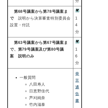
分
第68号議案から第78号議案ま
で
説明から決算審査特別委員会
1
設置・付託
4
分
第63号議案から第67号議案ま
で、第79号議案及び第80号議
1
案 説明のみ
6
分
発
一般質問
言
八田寿人
通
日恵野佳代
告
芦刈純奈
書
竹内滋泰