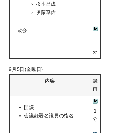
松本昌成
伊藤享佑
散会
1
分
9月5日(金曜日)
内容
録
画
開議
1
会議録署名議員の指名
分