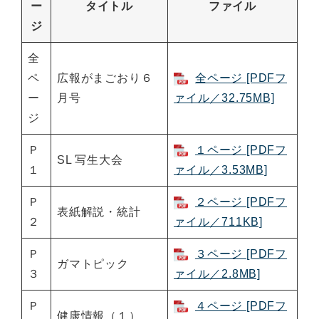
ー
タイトル
ファイル
ジ
全
ペ
広報がまごおり６
全ページ [PDFフ
ー
月号
ァイル／32.75MB]
ジ
Ｐ
１ページ [PDFフ
SL 写生大会
１
ァイル／3.53MB]
Ｐ
２ページ [PDFフ
表紙解説・統計
２
ァイル／711KB]
Ｐ
３ページ [PDFフ
ガマトピック
３
ァイル／2.8MB]
Ｐ
４ページ [PDFフ
健康情報（１）