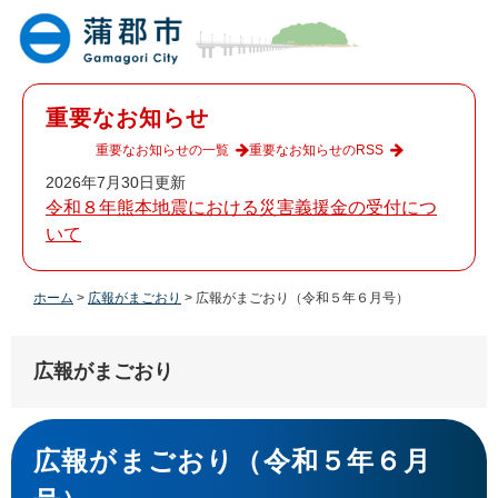
ペ
メ
ー
ニ
ジ
ュ
の
ー
先
を
重要なお知らせ
頭
飛
で
ば
重要なお知らせの一覧
重要なお知らせのRSS
す
し
2026年7月30日更新
。
て
令和８年熊本地震における災害義援金の受付につ
本
いて
文
へ
ホーム
>
広報がまごおり
>
広報がまごおり（令和５年６月号）
広報がまごおり
本
文
広報がまごおり（令和５年６月