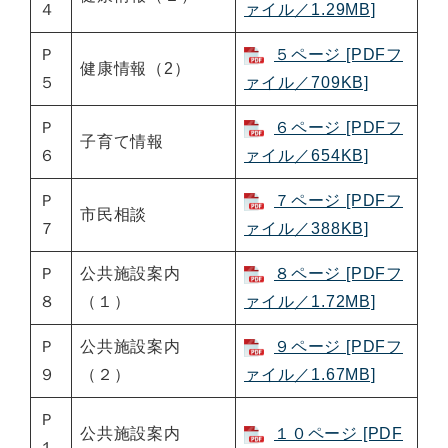
４
ァイル／1.29MB]
Ｐ
５ページ [PDFフ
健康情報（2）
５
ァイル／709KB]
Ｐ
６ページ [PDFフ
子育て情報
６
ァイル／654KB]
Ｐ
７ページ [PDFフ
市民相談
７
ァイル／388KB]
Ｐ
公共施設案内
８ページ [PDFフ
８
（１）
ァイル／1.72MB]
Ｐ
公共施設案内
９ページ [PDFフ
９
（２）
ァイル／1.67MB]
Ｐ
公共施設案内
１０ページ [PDF
１