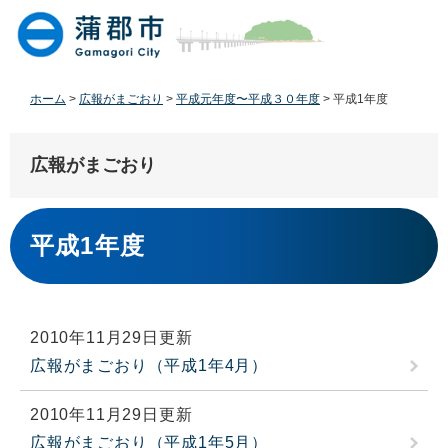
ペ
メ
ー
ニ
ジ
ュ
の
ー
先
を
ホーム
>
広報がまごおり
>
平成元年度〜平成３０年度
>
平成1年度
頭
飛
で
ば
す
し
広報がまごおり
。
て
本
本
文
文
平成1年度
へ
2010年11月29日更新
広報がまごおり（平成1年4月）
2010年11月29日更新
広報がまごおり（平成1年5月）