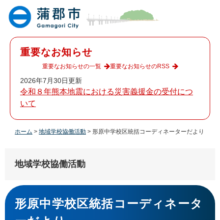
ペ
メ
ー
ニ
ジ
ュ
の
ー
先
を
重要なお知らせ
頭
飛
で
ば
重要なお知らせの一覧
重要なお知らせのRSS
す
し
2026年7月30日更新
。
て
令和８年熊本地震における災害義援金の受付につ
本
いて
文
へ
ホーム
>
地域学校協働活動
>
形原中学校区統括コーディネーターだより
地域学校協働活動
本
文
形原中学校区統括コーディネータ