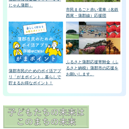
じゃん蒲郡」
市民まるごと赤い電車（名鉄
西尾・蒲郡線）応援団
ふるさと蒲郡応援寄附金（ふ
るさと納税）蒲郡市の応援を
蒲郡市民のためのポイ活アプ
お願いします。
リ「がまポイント」暮らしで
貯まるお得なポイント！