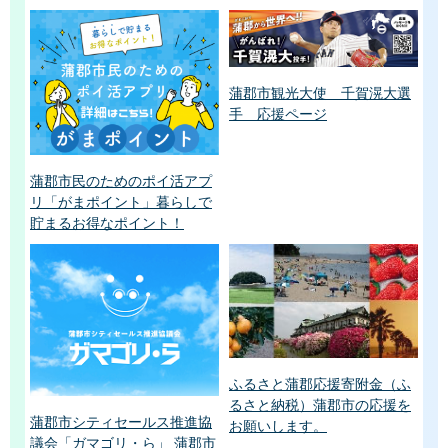
蒲郡市観光大使 千賀滉大選
手 応援ページ
蒲郡市民のためのポイ活アプ
リ「がまポイント」暮らしで
貯まるお得なポイント！
ふるさと蒲郡応援寄附金（ふ
るさと納税）蒲郡市の応援を
蒲郡市シティセールス推進協
お願いします。
議会「ガマゴリ・ら」 蒲郡市