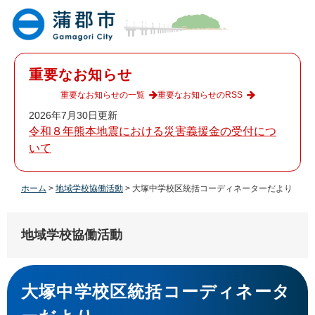
ペ
メ
ー
ニ
ジ
ュ
の
ー
先
を
重要なお知らせ
頭
飛
で
ば
重要なお知らせの一覧
重要なお知らせのRSS
す
し
2026年7月30日更新
。
て
令和８年熊本地震における災害義援金の受付につ
本
いて
文
へ
ホーム
>
地域学校協働活動
>
大塚中学校区統括コーディネーターだより
地域学校協働活動
本
文
大塚中学校区統括コーディネータ