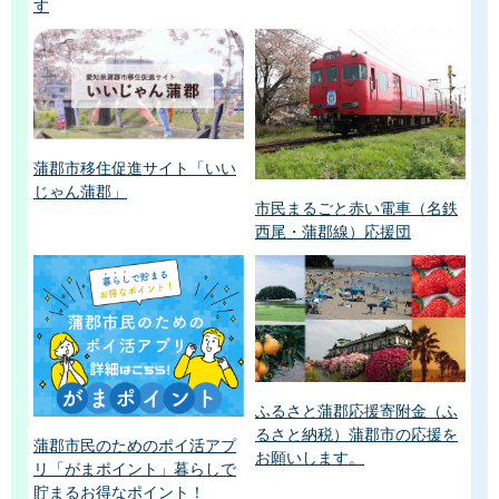
す
蒲郡市移住促進サイト「いい
じゃん蒲郡」
市民まるごと赤い電車（名鉄
西尾・蒲郡線）応援団
ふるさと蒲郡応援寄附金（ふ
るさと納税）蒲郡市の応援を
蒲郡市民のためのポイ活アプ
お願いします。
リ「がまポイント」暮らしで
貯まるお得なポイント！