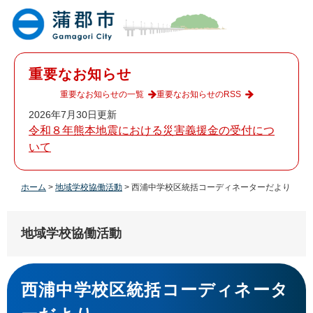
ペ
メ
ー
ニ
ジ
ュ
の
ー
先
を
重要なお知らせ
頭
飛
で
ば
重要なお知らせの一覧
重要なお知らせのRSS
す
し
2026年7月30日更新
。
て
令和８年熊本地震における災害義援金の受付につ
本
いて
文
へ
ホーム
>
地域学校協働活動
>
西浦中学校区統括コーディネーターだより
地域学校協働活動
本
文
西浦中学校区統括コーディネータ