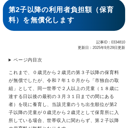
本
文
第2子以降の利用者負担額（保育
料）を無償化します
記事ID：0334810
更新日：2025年9月29日更新
ページ内目次
これまで、０歳児から２歳児の第３子以降の保育料
が無償でしたが、令和７年１０月から「市独自の取
組」として、同一世帯で２人以上の児童（１８歳に
達する日以後の最初の３月３１日までの間にある
者）を現に養育し、当該児童のうち出生順位が第2
子以降の児童が０歳児から２歳児として保育所に入
所している場合、世帯収入に関わらず、第２子以降