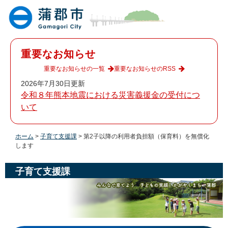
ペ
メ
ー
ニ
ジ
ュ
の
ー
先
を
重要なお知らせ
頭
飛
で
ば
重要なお知らせの一覧
重要なお知らせのRSS
す
し
2026年7月30日更新
。
て
令和８年熊本地震における災害義援金の受付につ
本
いて
文
へ
ホーム
>
子育て支援課
>
第2子以降の利用者負担額（保育料）を無償化
します
子育て支援課