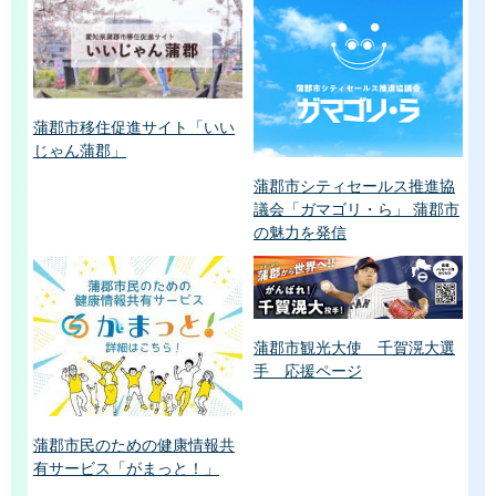
蒲郡市移住促進サイト「いい
じゃん蒲郡」
蒲郡市シティセールス推進協
議会「ガマゴリ・ら」 蒲郡市
の魅力を発信
蒲郡市観光大使 千賀滉大選
手 応援ページ
蒲郡市民のための健康情報共
有サービス「がまっと！」