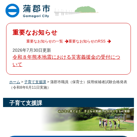
ペ
メ
ー
ニ
ジ
ュ
の
ー
先
を
重要なお知らせ
頭
飛
で
ば
重要なお知らせの一覧
重要なお知らせのRSS
す
し
2026年7月30日更新
。
て
令和８年熊本地震における災害義援金の受付につ
本
いて
文
へ
ホーム
>
子育て支援課
>
蒲郡市職員（保育士）採用候補者試験合格発表
（令和8年6月11日実施）
子育て支援課