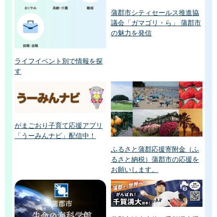
蒲郡市シティセールス推進協
議会「ガマゴリ・ら」 蒲郡市
の魅力を発信
ライフイベント別で情報を探
す
がまごおり子育て応援アプリ
「うーみんナビ」配信中！
ふるさと蒲郡応援寄附金（ふ
るさと納税）蒲郡市の応援を
お願いします。