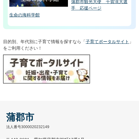
蒲郡市観光大使 千賀滉大選
手 応援ページ
生命の海科学館
目的別、年代別に子育て情報を探すなら「
子育てポータルサイト
」
をご利用ください！
蒲郡市
法人番号3000020232149