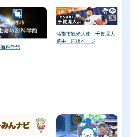
蒲郡市観光大使 千賀滉大
選手 応援ページ
の海科学館