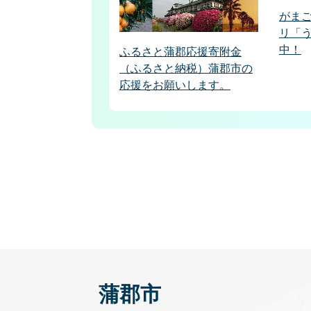
がま
リ「
中！
ふるさと蒲郡応援寄附金
（ふるさと納税）蒲郡市の
応援をお願いします。
蒲郡市