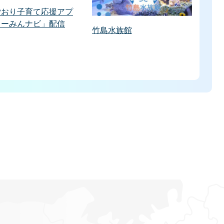
ごおり子育て応援アプ
うーみんナビ」配信
竹島水族館