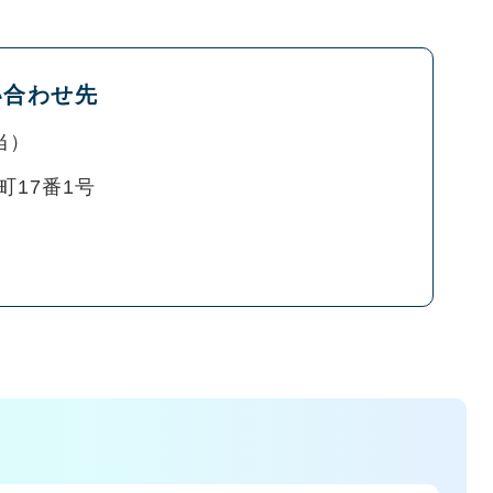
い合わせ先
当
町17番1号