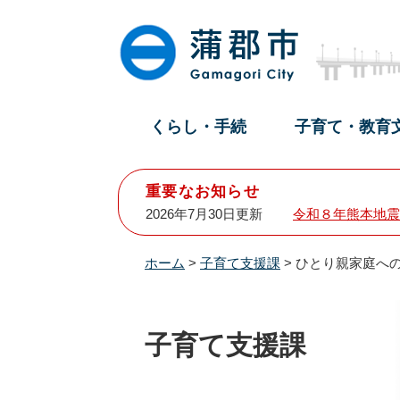
ペ
メ
ー
ニ
ジ
ュ
の
ー
先
を
頭
飛
くらし・手続
子育て・教育
で
ば
す
し
。
て
重要なお知らせ
本
2026年7月30日更新
令和８年熊本地震
文
へ
ホーム
>
子育て支援課
>
ひとり親家庭へ
子育て支援課