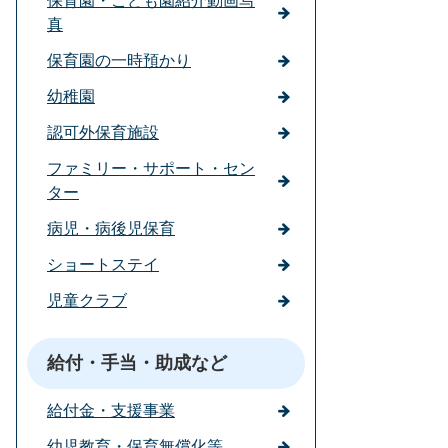
保育園・こども園紹介動画写
真
保育園の一時預かり
幼稚園
認可外保育施設
ファミリー・サポート・セン
ター
病児・病後児保育
ショートステイ
児童クラブ
給付・手当・助成など
給付金・支援事業
幼児教育・保育無償化等