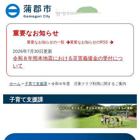
ペ
メ
ー
ニ
ジ
ュ
の
ー
先
を
重要なお知らせ
頭
飛
で
ば
重要なお知らせの一覧
重要なお知らせのRSS
す
し
2026年7月30日更新
。
て
令和８年熊本地震における災害義援金の受付につ
本
いて
文
へ
ホーム
>
子育て支援課
>
令和８年度 児童クラブ利用に関するご案内
子育て支援課
本