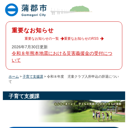
ペ
メ
ー
ニ
ジ
ュ
の
ー
先
を
重要なお知らせ
頭
飛
で
ば
重要なお知らせの一覧
重要なお知らせのRSS
す
し
2026年7月30日更新
。
て
令和８年熊本地震における災害義援金の受付につ
本
いて
文
へ
ホーム
>
子育て支援課
>
令和８年度 児童クラブ入所申込の辞退につい
て
子育て支援課