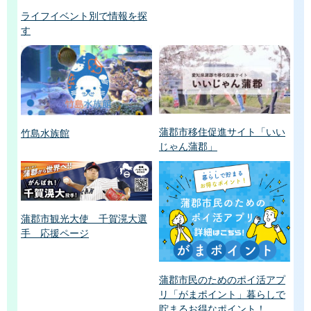
ライフイベント別で情報を探
す
蒲郡市移住促進サイト「いい
竹島水族館
じゃん蒲郡」
蒲郡市観光大使 千賀滉大選
手 応援ページ
蒲郡市民のためのポイ活アプ
リ「がまポイント」暮らしで
貯まるお得なポイント！