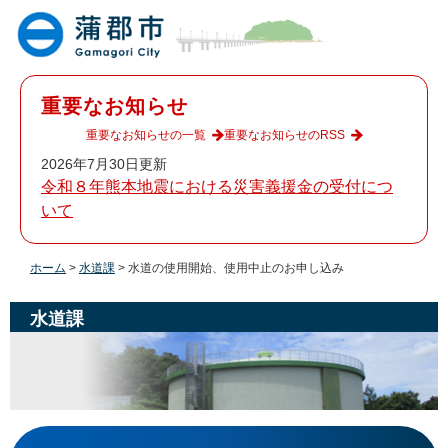
ペ
メ
ー
ニ
ジ
ュ
の
ー
先
を
重要なお知らせ
頭
飛
で
ば
重要なお知らせの一覧
重要なお知らせのRSS
す
し
2026年7月30日更新
。
て
令和８年熊本地震における災害義援金の受付につ
本
いて
文
へ
ホーム
>
水道課
>
水道の使用開始、使用中止のお申し込み
水道課
本