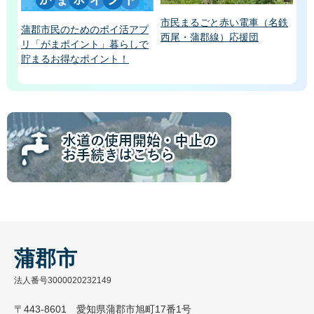
市民まるごと赤い電車（名鉄
蒲郡市民のためのポイ活アプ
西尾・蒲郡線）応援団
リ「がまポイント」暮らしで
貯まるお得なポイント！
蒲郡市
法人番号3000020232149
〒443-8601 愛知県蒲郡市旭町17番1号