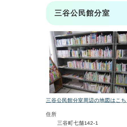
三谷公民館分室
三谷公民館分室周辺の地図はこち
住所
三谷町七舗142-1