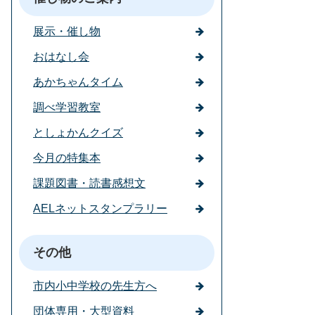
展示・催し物
おはなし会
あかちゃんタイム
調べ学習教室
としょかんクイズ
今月の特集本
課題図書・読書感想文
AELネットスタンプラリー
その他
市内小中学校の先生方へ
団体専用・大型資料