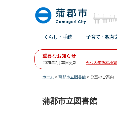
ペ
メ
ー
ニ
ジ
ュ
の
ー
先
を
頭
飛
くらし・手続
子育て・教育
で
ば
す
し
。
て
重要なお知らせ
本
2026年7月30日更新
令和８年熊本地震
文
へ
ホーム
>
蒲郡市立図書館
>
分室のご案内
蒲郡市立図書館