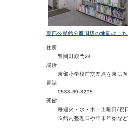
東部公民館分室周辺の地図はこち
住所
豊岡町殿門24
場所
東部小学校前交差点を東に向
電話
0533-69-8295
開館
毎週火・水・木・土曜日(祝
※館内整理日や年末年始など