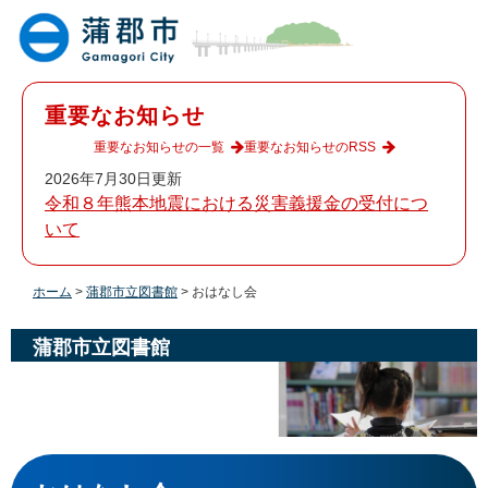
ペ
メ
ー
ニ
ジ
ュ
の
ー
先
を
重要なお知らせ
頭
飛
で
ば
重要なお知らせの一覧
重要なお知らせのRSS
す
し
2026年7月30日更新
。
て
令和８年熊本地震における災害義援金の受付につ
本
いて
文
へ
ホーム
>
蒲郡市立図書館
>
おはなし会
蒲郡市立図書館
本