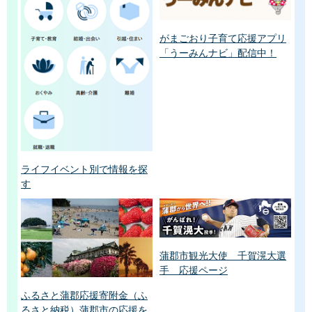
がまごおり子育て応援アプリ
「うーみんナビ」配信中！
ライフイベント別で情報を探
す
蒲郡市観光大使 千賀滉大選
手 応援ページ
ふるさと蒲郡応援寄附金（ふ
るさと納税）蒲郡市の応援を