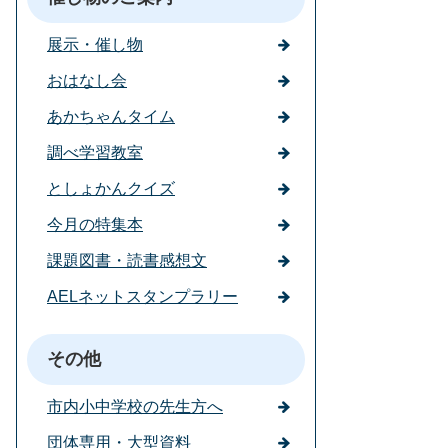
展示・催し物
おはなし会
あかちゃんタイム
調べ学習教室
としょかんクイズ
今月の特集本
課題図書・読書感想文
AELネットスタンプラリー
その他
市内小中学校の先生方へ
団体専用・大型資料