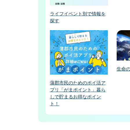
ライフイベント別で情報を
探す
生命
蒲郡市民のためのポイ活ア
プリ「がまポイント」暮ら
しで貯まるお得なポイン
ト！