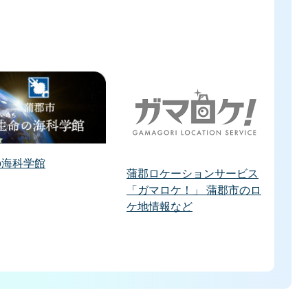
の海科学館
蒲郡ロケーションサービス
「ガマロケ！」 蒲郡市のロ
ケ地情報など