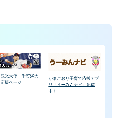
市観光大使 千賀滉大
がまごおり子育て応援アプ
 応援ページ
リ「うーみんナビ」配信
中！