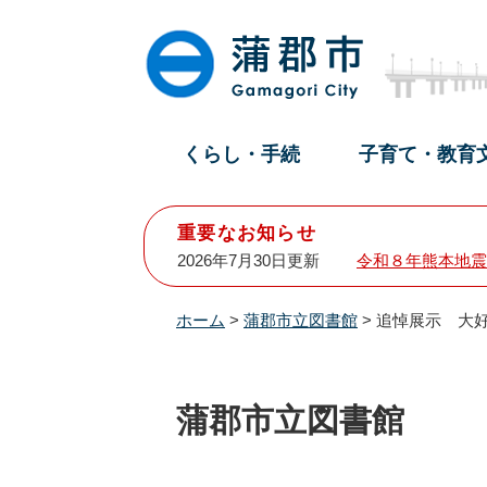
ペ
メ
ー
ニ
ジ
ュ
の
ー
先
を
頭
飛
くらし・手続
子育て・教育
で
ば
す
し
。
て
重要なお知らせ
本
2026年7月30日更新
令和８年熊本地震
文
へ
ホーム
>
蒲郡市立図書館
>
追悼展示 大
蒲郡市立図書館