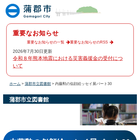
ペ
メ
ー
ニ
ジ
ュ
の
ー
先
を
重要なお知らせ
頭
飛
で
ば
重要なお知らせの一覧
重要なお知らせのRSS
す
し
2026年7月30日更新
。
て
令和８年熊本地震における災害義援金の受付につ
本
いて
文
へ
ホーム
>
蒲郡市立図書館
>
内藤勲の似顔絵ッセイ展パート30
蒲郡市立図書館
本