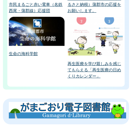
るさと納税）蒲郡市の応援を
市民まるごと赤い電車（名鉄
お願いします。
西尾・蒲郡線）応援団
生命の海科学館
再生医療を学び親しみを感じ
てもらえる「再生医療の日め
くりカレンダー」