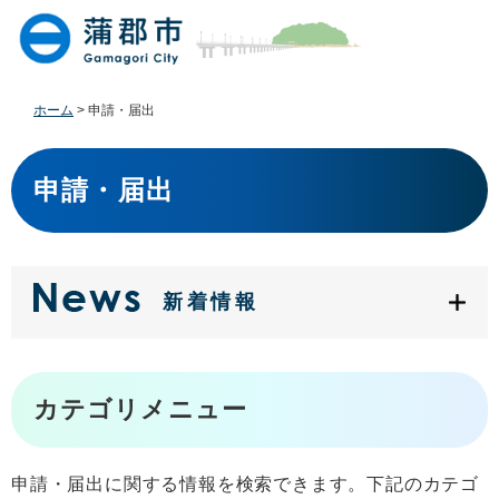
ペ
メ
ー
ニ
ジ
ュ
の
ー
先
を
ホーム
>
申請・届出
頭
飛
で
ば
本
す
し
文
申請・届出
。
て
本
文
へ
新着情報
カテゴリメニュー
申請・届出に関する情報を検索できます。下記のカテゴ