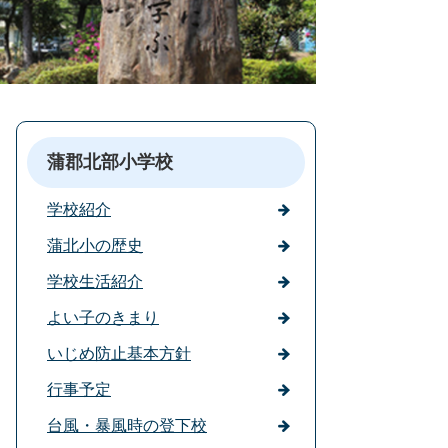
蒲郡北部小学校
学校紹介
蒲北小の歴史
学校生活紹介
よい子のきまり
いじめ防止基本方針
行事予定
台風・暴風時の登下校