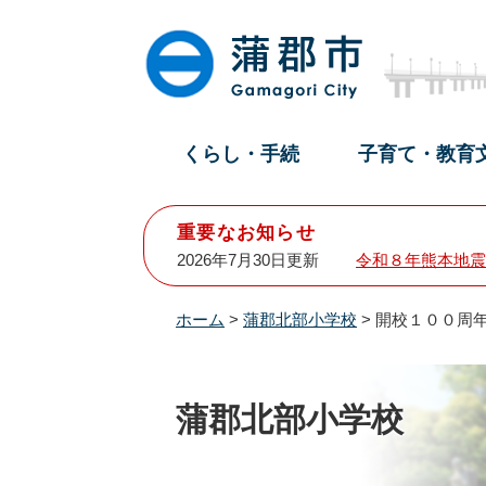
ペ
メ
ー
ニ
ジ
ュ
の
ー
先
を
頭
飛
くらし・手続
子育て・教育
で
ば
す
し
。
て
重要なお知らせ
本
2026年7月30日更新
令和８年熊本地震
文
へ
ホーム
>
蒲郡北部小学校
>
開校１００周
蒲郡北部小学校