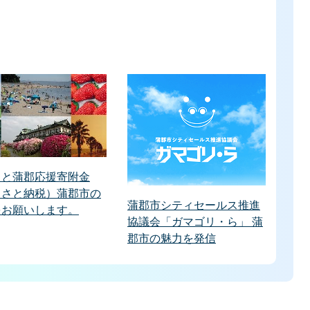
さと蒲郡応援寄附金
るさと納税）蒲郡市の
蒲郡市シティセールス推進
をお願いします。
協議会「ガマゴリ・ら」 蒲
郡市の魅力を発信