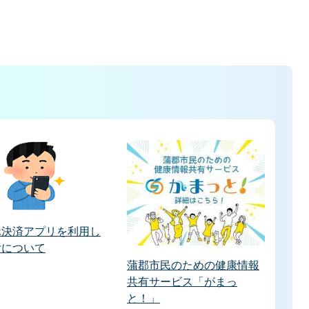
ホ決済アプリを利用し
付について
蒲郡市民のための健康情報
共有サービス「がまっ
と！」