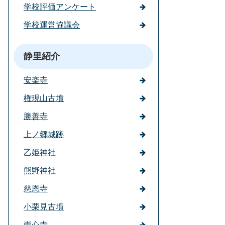
学校評価アンケート
学校運営協議会
静里紹介
安楽寺
権現山古墳
勝善寺
上ノ郷城跡
乙姫神社
熊野神社
慈恩寺
小栗見古墳
崇心寺