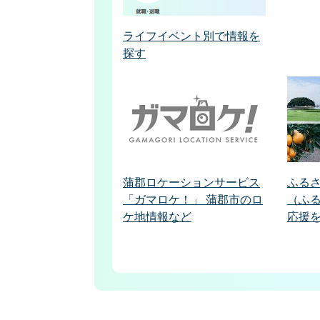
ライフイベント別で情報を
探す
蒲郡ロケーションサービス
ふる
「ガマロケ！」 蒲郡市のロ
（ふ
ケ地情報など
応援