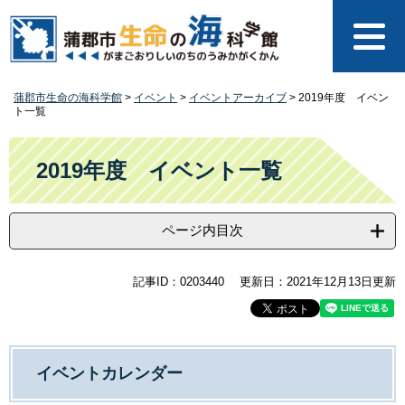
ペ
メ
ー
ニ
ジ
ュ
の
ー
先
を
蒲郡市生命の海科学館
>
イベント
>
イベントアーカイブ
>
2019年度 イベン
頭
飛
ト一覧
で
ば
す
し
本
。
て
文
2019年度 イベント一覧
本
文
へ
ページ内目次
記事ID：0203440
更新日：2021年12月13日更新
イベントカレンダー