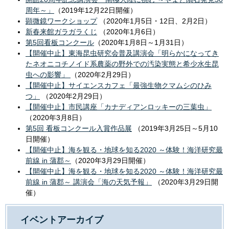
周年～」
（2019年12月22日開催）
顕微鏡ワークショップ
（2020年1月5日・12日、2月2日）
新春来館ガラガラくじ
（2020年1月6日）
第5回看板コンクール
（2020年1月8日～1月31日）
【開催中止】東海昆虫研究会普及講演会「明らかになってき
たネオニコチノイド系農薬の野外での汚染実態と希少水生昆
虫への影響」
（2020年2月29日）
【開催中止】サイエンスカフェ「最強生物クマムシのひみ
つ」
（2020年2月29日）
【開催中止】市民講座「カナディアンロッキーの三葉虫」
（2020年3月8日）
第5回 看板コンクール入賞作品展
（2019年3月25日～5月10
日開催）
【開催中止】海を観る・地球を知る2020 ～体験！海洋研究最
前線 in 蒲郡～
（2020年3月29日開催）
【開催中止】海を観る・地球を知る2020 ～体験！海洋研究最
前線 in 蒲郡～ 講演会「海の天気予報」
（2020年3月29日開
催）
イベントアーカイブ