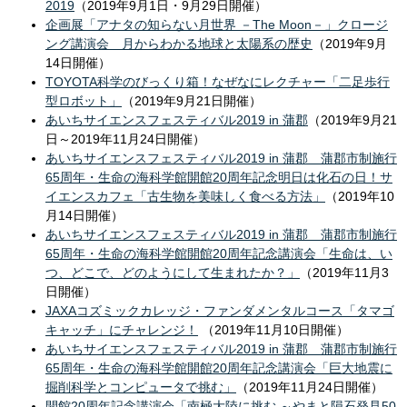
2019
（2019年9月1日・9月29日開催）
企画展「アナタの知らない月世界 －The Moon－」クロージ
ング講演会 月からわかる地球と太陽系の歴史
（2019年9月
14日開催）
TOYOTA科学のびっくり箱！なぜなにレクチャー「二足歩行
型ロボット」
（2019年9月21日開催）
あいちサイエンスフェスティバル2019 in 蒲郡
（2019年9月21
日～2019年11月24日開催）
あいちサイエンスフェスティバル2019 in 蒲郡 蒲郡市制施行
65周年・生命の海科学館開館20周年記念明日は化石の日！サ
イエンスカフェ「古生物を美味しく食べる方法」
（2019年10
月14日開催）
あいちサイエンスフェスティバル2019 in 蒲郡 蒲郡市制施行
65周年・生命の海科学館開館20周年記念講演会「生命は、い
つ、どこで、どのようにして生まれたか？」
（2019年11月3
日開催）
JAXAコズミックカレッジ・ファンダメンタルコース「タマゴ
キャッチ」にチャレンジ！
（2019年11月10日開催）
あいちサイエンスフェスティバル2019 in 蒲郡 蒲郡市制施行
65周年・生命の海科学館開館20周年記念講演会「巨大地震に
掘削科学とコンピュータで挑む」
（2019年11月24日開催）
開館20周年記念講演会「南極大陸に挑む ～やまと隕石発見50