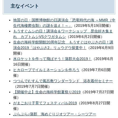
主なイベント
地質の日・国際博物館の日講演会「恐竜時代の海 ～MMR（中
生代海棲爬虫類）の謎を追え！～」
（2019年5月19日開催）
もうすぐムシの日！講演会＆ワークショップ 昆虫好き集ま
れ カブトムシVSクワガタムシ
（2019年6月2日開催）
生命の海科学館開館20周年記念 もうすぐはやぶさの日！講
演会2019「はやぶさ2」リュウグウ探査中！
（2019年6月9日
開催）
水ロケットを作って飛ばそう！蒲郡大会2019！
（2019年6月
16日開催）
ヒカロープでイルミネーションを作ろう
（2019年7月6日開
催）
つつんでむすんで風呂敷ワンダーランド 浴衣着付セミナー
（2019年7月7日開催）
【開催中止】生命の海科学館夏祭り2019
（2019年7月27日開
催）
がまごおり子育てフェスティバル2019
（2019年8月27日開
催）
ぶらぶら♪蒲郡 海めぐりジオツアー・シーツアー