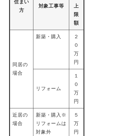
住まい
対象工事等
上
方
限
額
新築・購入
２
０
万
円
同居の
場合
１
０
リフォーム
万
円
近居の
新築・購入※
５
場合
リフォームは
万
対象外
円