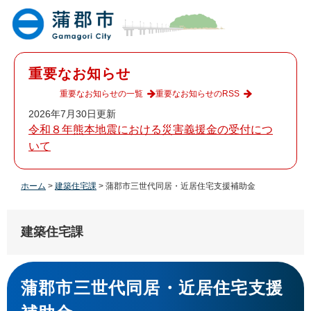
ペ
メ
ー
ニ
ジ
ュ
の
ー
先
を
重要なお知らせ
頭
飛
で
ば
重要なお知らせの一覧
重要なお知らせのRSS
す
し
2026年7月30日更新
。
て
令和８年熊本地震における災害義援金の受付につ
本
いて
文
へ
ホーム
>
建築住宅課
>
蒲郡市三世代同居・近居住宅支援補助金
建築住宅課
本
文
蒲郡市三世代同居・近居住宅支援