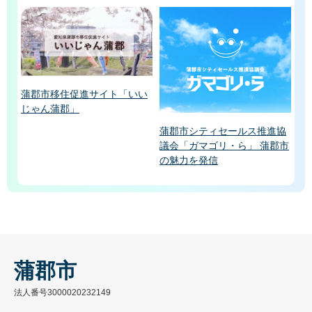
蒲郡市移住促進サイト「いい
じゃん蒲郡」
蒲郡市シティセールス推進協
議会「ガマゴリ・ら」 蒲郡市
の魅力を発信
蒲郡市
法人番号3000020232149