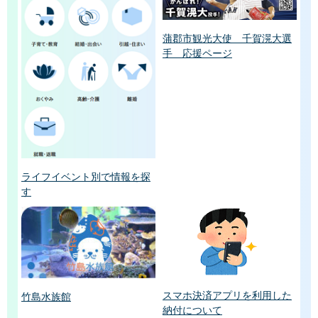
蒲郡市観光大使 千賀滉大選
手 応援ページ
ライフイベント別で情報を探
す
スマホ決済アプリを利用した
竹島水族館
納付について