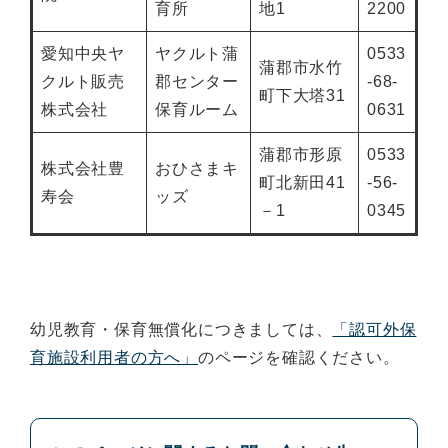
育所
地1
2200
愛知中央ヤ
ヤクルト蒲
0533
蒲郡市水竹
クルト販売
郡センター
-68-
町下大塔31
株式会社
保育ルーム
0631
蒲郡市形原
0533
株式会社豊
おひさまキ
町北新田41
-56-
寿会
ッズ
－1
0345
幼児教育・保育無償化につきましては、
「認可外保
育施設利用者の方へ」
のページを確認ください。