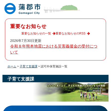
ペ
メ
ー
ニ
ジ
ュ
の
ー
先
を
重要なお知らせ
頭
飛
で
ば
重要なお知らせの一覧
重要なお知らせのRSS
す
し
2026年7月30日更新
。
て
令和８年熊本地震における災害義援金の受付につ
本
いて
文
へ
ホーム
>
子育て支援課
>
認可外保育施設一覧
子育て支援課
本