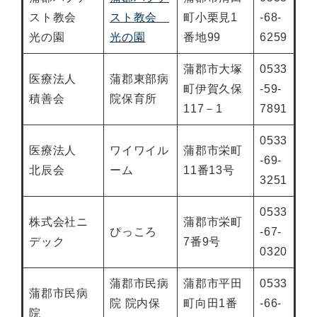
スト教会
スト教会
町小栗見1
-68-
光の園
光の園
番地99
6259
蒲郡市大塚
0533
医療法人
蒲郡東部病
町伊賀久保
-59-
積善会
院保育所
117－1
7891
0533
医療法人
ワイワイル
蒲郡市栄町
-69-
北辰会
ーム
11番13号
3251
0533
株式会社ニ
蒲郡市栄町
ぴっころ
-67-
デック
7番9号
0320
蒲郡市民病
蒲郡市平田
0533
蒲郡市民病
院 院内保
町向田1番
-66-
院