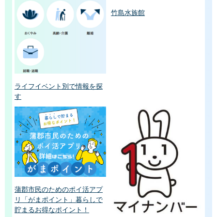
竹島水族館
ライフイベント別で情報を探
す
蒲郡市民のためのポイ活アプ
リ「がまポイント」暮らしで
貯まるお得なポイント！