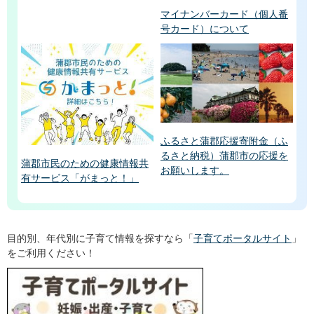
マイナンバーカード（個人番
号カード）について
ふるさと蒲郡応援寄附金（ふ
るさと納税）蒲郡市の応援を
蒲郡市民のための健康情報共
お願いします。
有サービス「がまっと！」
目的別、年代別に子育て情報を探すなら「
子育てポータルサイト
」
をご利用ください！