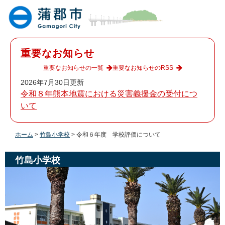
ペ
メ
ー
ニ
ジ
ュ
の
ー
先
を
重要なお知らせ
頭
飛
で
ば
重要なお知らせの一覧
重要なお知らせのRSS
す
し
2026年7月30日更新
。
て
令和８年熊本地震における災害義援金の受付につ
本
いて
文
へ
ホーム
>
竹島小学校
>
令和６年度 学校評価について
竹島小学校