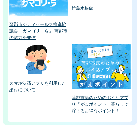
竹島水族館
蒲郡市シティセールス推進協
議会「ガマゴリ・ら」 蒲郡市
の魅力を発信
スマホ決済アプリを利用した
納付について
蒲郡市民のためのポイ活アプ
リ「がまポイント」暮らしで
貯まるお得なポイント！