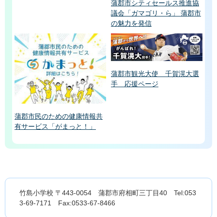
蒲郡市シティセールス推進協
議会「ガマゴリ・ら」 蒲郡市
の魅力を発信
蒲郡市観光大使 千賀滉大選
手 応援ページ
蒲郡市民のための健康情報共
有サービス「がまっと！」
竹島小学校 〒443-0054 蒲郡市府相町三丁目40 Tel:053
3-69-7171 Fax:0533-67-8466