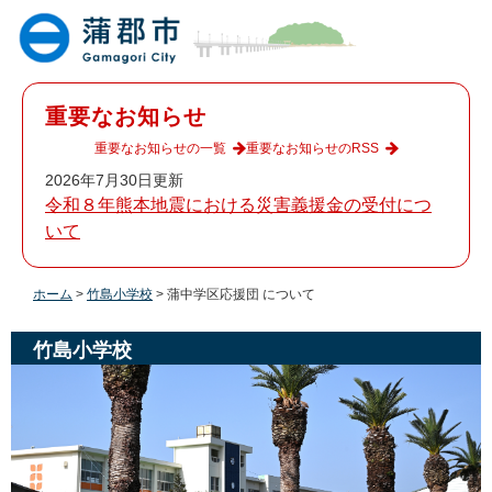
ペ
メ
ー
ニ
ジ
ュ
の
ー
先
を
重要なお知らせ
頭
飛
で
ば
重要なお知らせの一覧
重要なお知らせのRSS
す
し
2026年7月30日更新
。
て
令和８年熊本地震における災害義援金の受付につ
本
いて
文
へ
ホーム
>
竹島小学校
>
蒲中学区応援団 について
竹島小学校