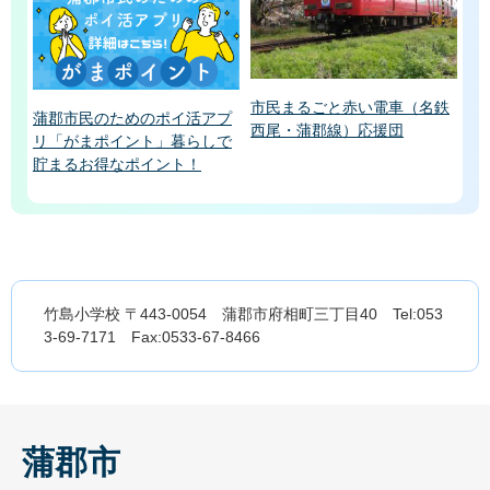
市民まるごと赤い電車（名鉄
蒲郡市民のためのポイ活アプ
西尾・蒲郡線）応援団
リ「がまポイント」暮らしで
貯まるお得なポイント！
竹島小学校 〒443-0054 蒲郡市府相町三丁目40 Tel:053
3-69-7171 Fax:0533-67-8466
蒲郡市