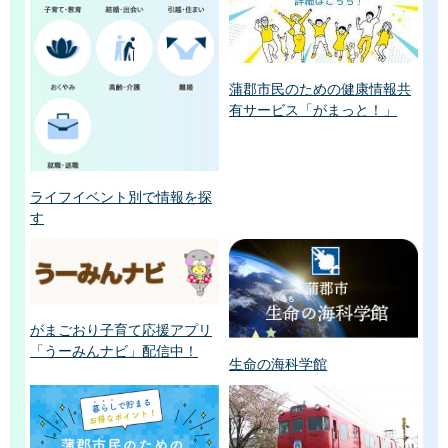
蒲郡市民のための健康情報共
有サービス「がまっと！」
ライフイベント別で情報を探
す
がまごおり子育て応援アプリ
「うーみんナビ」配信中！
生命の海科学館