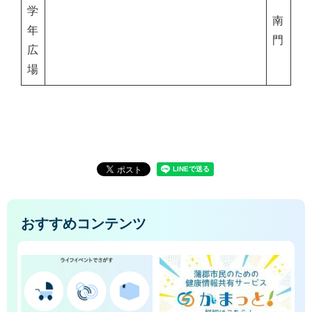
学
南
年
門
広
場
おすすめコンテンツ