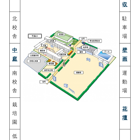
収
北
駐
校
車
舎
場
中
壁
庭
画
南
運
校
動
舎
場
栽
花
培
壇
園
低