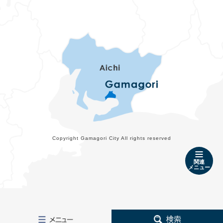
Copyright Gamagori City All rights reserved
関連
メニュー
メ
検