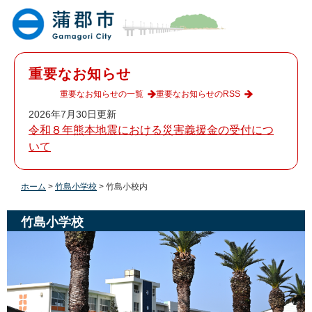
ペ
メ
ー
ニ
ジ
ュ
の
ー
先
を
重要なお知らせ
頭
飛
で
ば
重要なお知らせの一覧
重要なお知らせのRSS
す
し
2026年7月30日更新
。
て
令和８年熊本地震における災害義援金の受付につ
本
いて
文
へ
ホーム
>
竹島小学校
>
竹島小校内
竹島小学校