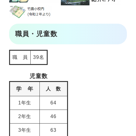
​
職員・児童数
職 員
39名
児童数
学 年
人 数
1年生
64
2年生
46
3年生
63