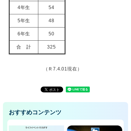
4年生
54
5年生
48
6年生
50
合 計
325
（Ｒ7.4.01現在）
おすすめコンテンツ