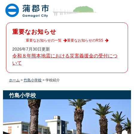
ペ
メ
ー
ニ
ジ
ュ
の
ー
先
を
重要なお知らせ
頭
飛
で
ば
重要なお知らせの一覧
重要なお知らせのRSS
す
し
2026年7月30日更新
。
て
令和８年熊本地震における災害義援金の受付につ
本
いて
文
へ
ホーム
>
竹島小学校
>
学校紹介
竹島小学校