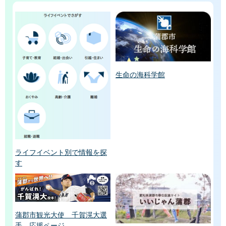
生命の海科学館
ライフイベント別で情報を探
す
蒲郡市観光大使 千賀滉大選
手 応援ページ