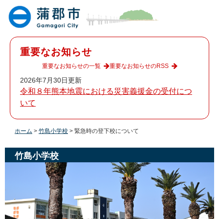
ペ
メ
ー
ニ
ジ
ュ
の
ー
先
を
重要なお知らせ
頭
飛
で
ば
重要なお知らせの一覧
重要なお知らせのRSS
す
し
2026年7月30日更新
。
て
令和８年熊本地震における災害義援金の受付につ
本
いて
文
へ
ホーム
>
竹島小学校
>
緊急時の登下校について
竹島小学校