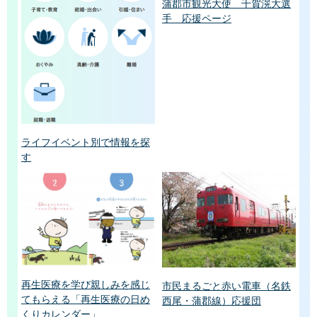
蒲郡市観光大使 千賀滉大選
手 応援ページ
ライフイベント別で情報を探
す
再生医療を学び親しみを感じ
市民まるごと赤い電車（名鉄
てもらえる「再生医療の日め
西尾・蒲郡線）応援団
くりカレンダー」