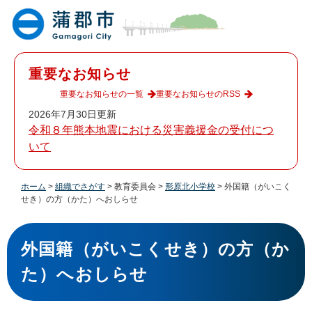
ペ
メ
ー
ニ
ジ
ュ
の
ー
先
を
重要なお知らせ
頭
飛
で
ば
重要なお知らせの一覧
重要なお知らせのRSS
す
し
2026年7月30日更新
。
て
令和８年熊本地震における災害義援金の受付につ
本
いて
文
へ
ホーム
>
組織でさがす
>
教育委員会
>
形原北小学校
>
外国籍（がいこく
せき）の方（かた）へおしらせ
本
文
外国籍（がいこくせき）の方（か
た）へおしらせ