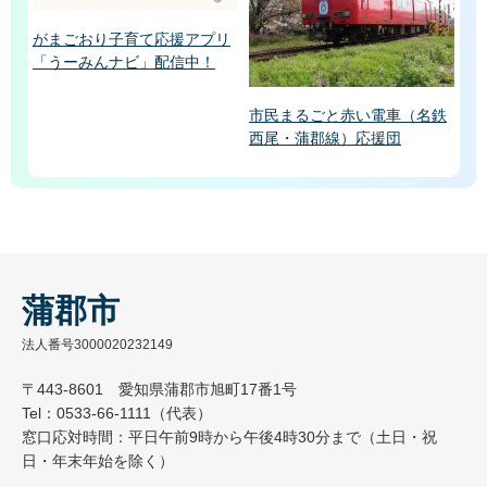
がまごおり子育て応援アプリ
「うーみんナビ」配信中！
市民まるごと赤い電車（名鉄
西尾・蒲郡線）応援団
蒲郡市
法人番号3000020232149
〒443-8601 愛知県蒲郡市旭町17番1号
Tel：0533-66-1111（代表）
窓口応対時間：平日午前9時から午後4時30分まで（土日・祝
日・年末年始を除く）