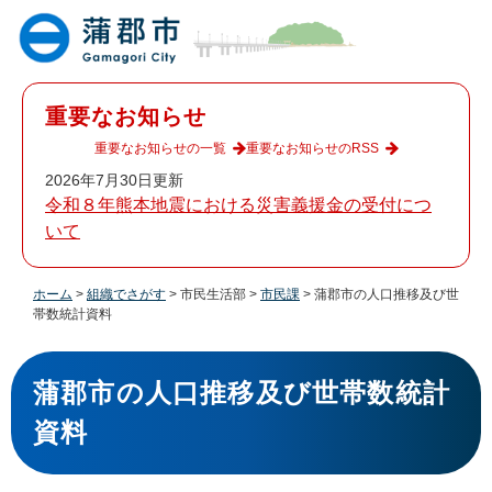
ペ
メ
ー
ニ
ジ
ュ
の
ー
先
を
重要なお知らせ
頭
飛
で
ば
重要なお知らせの一覧
重要なお知らせのRSS
す
し
2026年7月30日更新
。
て
令和８年熊本地震における災害義援金の受付につ
本
いて
文
へ
ホーム
>
組織でさがす
>
市民生活部
>
市民課
>
蒲郡市の人口推移及び世
帯数統計資料
本
文
蒲郡市の人口推移及び世帯数統計
資料