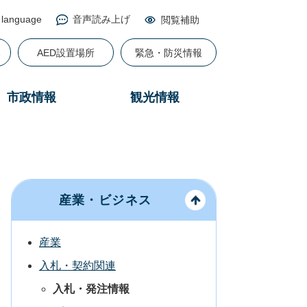
 language
音声読み上げ
閲覧補助
る
AED設置場所
緊急・防災情報
市政情報
観光情報
産業・ビジネス
産業
入札・契約関連
入札・発注情報