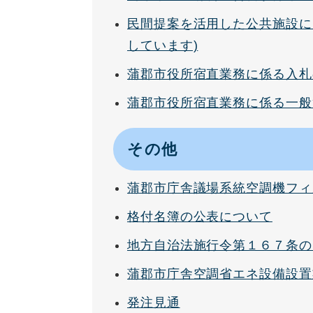
民間提案を活用した公共施設に
しています)
蒲郡市役所宿直業務に係る入札
蒲郡市役所宿直業務に係る一般
その他
蒲郡市庁舎議場系統空調機フィ
格付名簿の公表について
地方自治法施行令第１６７条の
蒲郡市庁舎空調省エネ設備設置
発注見通