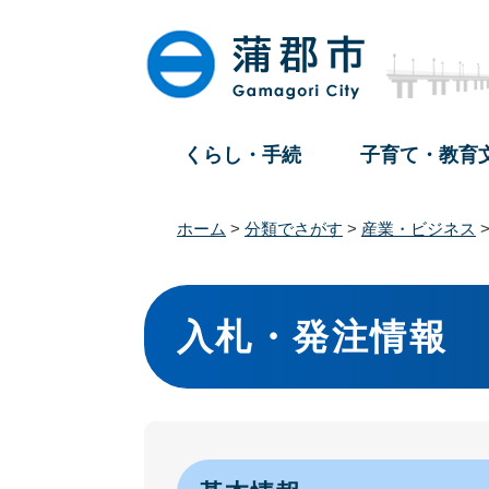
ペ
メ
ー
ニ
ジ
ュ
の
ー
先
を
頭
飛
くらし・手続
子育て・教育
で
ば
す
し
。
て
ホーム
>
分類でさがす
>
産業・ビジネス
本
文
本
へ
文
入札・発注情報