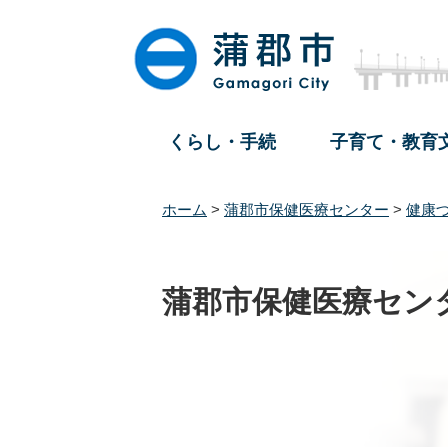
ペ
メ
ー
ニ
ジ
ュ
の
ー
先
を
頭
飛
くらし・手続
子育て・教育
で
ば
す
し
。
て
ホーム
>
蒲郡市保健医療センター
>
健康
本
文
へ
蒲郡市保健医療セン