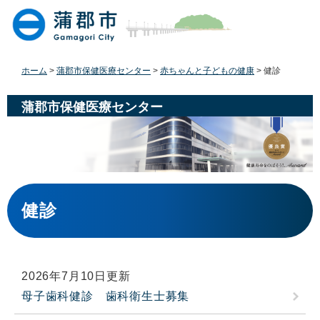
ペ
メ
ー
ニ
ジ
ュ
の
ー
先
を
ホーム
>
蒲郡市保健医療センター
>
赤ちゃんと子どもの健康
>
健診
頭
飛
で
ば
蒲郡市保健医療センター
す
し
。
て
本
文
へ
本
文
健診
2026年7月10日更新
母子歯科健診 歯科衛生士募集